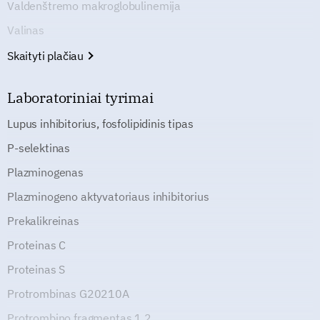
Valdenštremo makroglobulinemija
Valinas
Skaityti plačiau
Laboratoriniai tyrimai
Lupus inhibitorius, fosfolipidinis tipas
P-selektinas
Plazminogenas
Plazminogeno aktyvatoriaus inhibitorius
Prekalikreinas
Proteinas C
Proteinas S
Protrombinas G20210A
Protrombino fragmentas 1.2