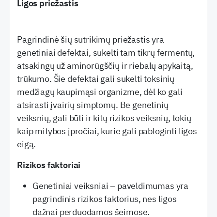
Ligos priežastis
Pagrindinė šių sutrikimų priežastis yra
genetiniai defektai, sukelti tam tikrų fermentų,
atsakingų už aminorūgščių ir riebalų apykaitą,
trūkumo. Šie defektai gali sukelti toksinių
medžiagų kaupimąsi organizme, dėl ko gali
atsirasti įvairių simptomų. Be genetinių
veiksnių, gali būti ir kitų rizikos veiksnių, tokių
kaip mitybos įpročiai, kurie gali pabloginti ligos
eigą.
Rizikos faktoriai
Genetiniai veiksniai – paveldimumas yra
pagrindinis rizikos faktorius, nes ligos
dažnai perduodamos šeimose.