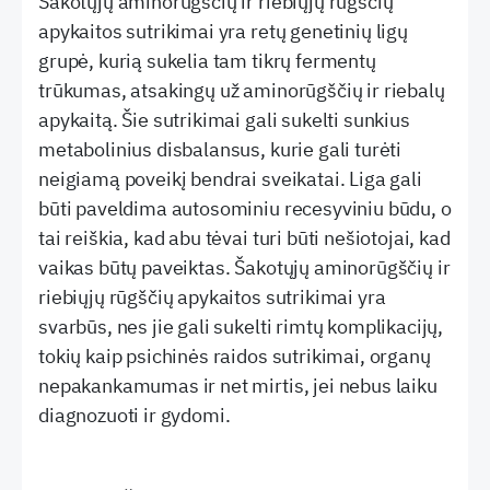
Šakotųjų aminorūgščių ir riebiųjų rūgščių
apykaitos sutrikimai yra retų genetinių ligų
grupė, kurią sukelia tam tikrų fermentų
trūkumas, atsakingų už aminorūgščių ir riebalų
apykaitą. Šie sutrikimai gali sukelti sunkius
metabolinius disbalansus, kurie gali turėti
neigiamą poveikį bendrai sveikatai. Liga gali
būti paveldima autosominiu recesyviniu būdu, o
tai reiškia, kad abu tėvai turi būti nešiotojai, kad
vaikas būtų paveiktas. Šakotųjų aminorūgščių ir
riebiųjų rūgščių apykaitos sutrikimai yra
svarbūs, nes jie gali sukelti rimtų komplikacijų,
tokių kaip psichinės raidos sutrikimai, organų
nepakankamumas ir net mirtis, jei nebus laiku
diagnozuoti ir gydomi.