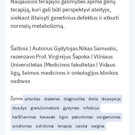
Naujausios terapijos galimybės apima genų
terapiją, kuri gali būti perspektyvi ateityje,
siekiant ištaisyti genetinius defektus ir atkurti
normalų metabolizmą.
Šaltinis | Autorius Gydytojas Nikas Samuolis,
rezenzavo Prof. Virginijus Šapoka | Vilniaus
Universitetas |Medicinos fakultetas | Vidaus
ligų, šeimos medicinos ir onkologijos klinikos
vadovas
Žymos
arteritas
diabetas
diagnostika
dieta
dispepsija
dusulys
granuliomatozė
gydymas
infekcija
karščiavimas
kavasaki
ligos
paburkimas
sergamumas
sindromas
sutrikimai
terapija
vaistai
vargina