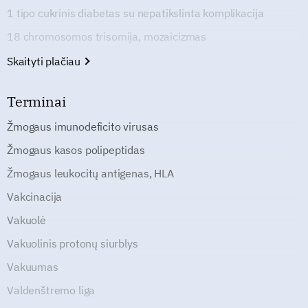
1 tipo cukrinis diabetas su nepatikslinta komplikacija
18 chromosomos trisomija, mozaicizmas
Skaityti plačiau
Terminai
Žmogaus imunodeficito virusas
Žmogaus kasos polipeptidas
Žmogaus leukocitų antigenas, HLA
Vakcinacija
Vakuolė
Vakuolinis protonų siurblys
Vakuumas
Valdenštremo liga