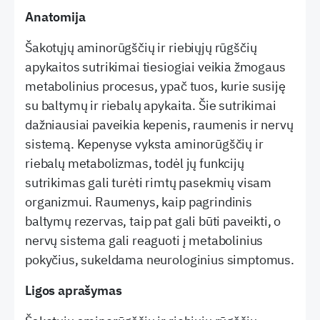
Anatomija
Šakotųjų aminorūgščių ir riebiųjų rūgščių
apykaitos sutrikimai tiesiogiai veikia žmogaus
metabolinius procesus, ypač tuos, kurie susiję
su baltymų ir riebalų apykaita. Šie sutrikimai
dažniausiai paveikia kepenis, raumenis ir nervų
sistemą. Kepenyse vyksta aminorūgščių ir
riebalų metabolizmas, todėl jų funkcijų
sutrikimas gali turėti rimtų pasekmių visam
organizmui. Raumenys, kaip pagrindinis
baltymų rezervas, taip pat gali būti paveikti, o
nervų sistema gali reaguoti į metabolinius
pokyčius, sukeldama neurologinius simptomus.
Ligos aprašymas