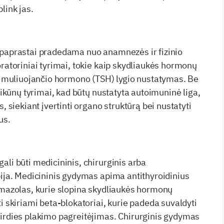
link jas.
 paprastai pradedama nuo anamnezės ir fizinio
oratoriniai tyrimai, tokie kaip skydliaukės hormonų
stimuliuojančio hormono (TSH) lygio nustatymas. Be
ntikūnų tyrimai, kad būtų nustatyta autoimuninė liga,
, siekiant įvertinti organo struktūrą bei nustatyti
us.
ali būti medicininis, chirurginis arba
pija. Medicininis gydymas apima antithyroidinius
imazolas, kurie slopina skydliaukės hormonų
i skiriami beta-blokatoriai, kurie padeda suvaldyti
irdies plakimo pagreitėjimas. Chirurginis gydymas