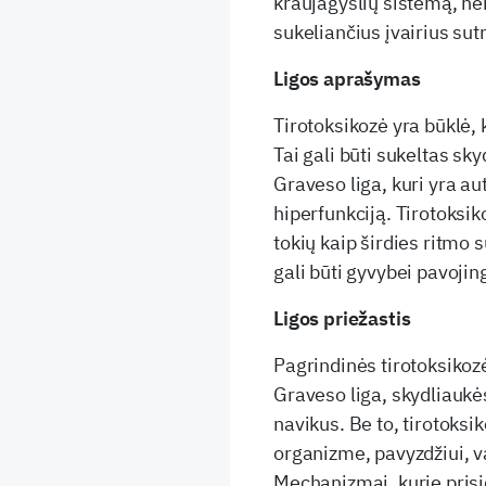
kraujagyslių sistemą, ne
sukeliančius įvairius sut
Ligos aprašymas
Tirotoksikozė yra būklė,
Tai gali būti sukeltas sk
Graveso liga, kuri yra au
hiperfunkciją. Tirotoksiko
tokių kaip širdies ritmo s
gali būti gyvybei pavojin
Ligos priežastis
Pagrindinės tirotoksikoz
Graveso liga, skydliaukės
navikus. Be to, tirotoksik
organizme, pavyzdžiui, v
Mechanizmai, kurie prisi