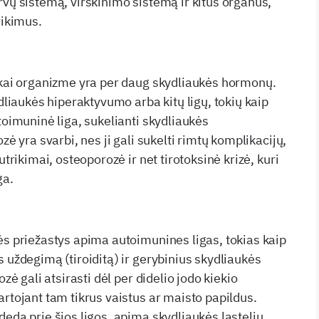
rvų sistemą, virškinimo sistemą ir kitus organus,
rikimus.
 kai organizme yra per daug skydliaukės hormonų.
ydliaukės hiperaktyvumo arba kitų ligų, tokių kaip
toimuninė liga, sukelianti skydliaukės
zė yra svarbi, nes ji gali sukelti rimtų komplikacijų,
utrikimai, osteoporozė ir net tirotoksinė krizė, kuri
ga.
ės priežastys apima autoimunines ligas, tokias kaip
 uždegimą (tiroiditą) ir gerybinius skydliaukės
ozė gali atsirasti dėl per didelio jodo kiekio
artojant tam tikrus vaistus ar maisto papildus.
deda prie šios ligos, apima skydliaukės ląstelių