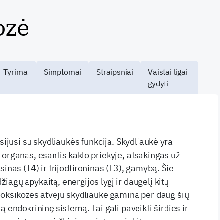
ozė
Tyrimai
Simptomai
Straipsniai
Vaistai ligai
gydyti
usijusi su skydliaukės funkcija. Skydliaukė yra
 organas, esantis kaklo priekyje, atsakingas už
sinas (T4) ir trijodtironinas (T3), gamybą. Šie
agų apykaitą, energijos lygį ir daugelį kitų
toksikozės atveju skydliaukė gamina per daug šių
ą endokrininę sistemą. Tai gali paveikti širdies ir