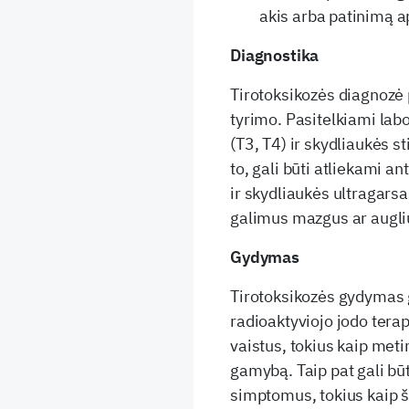
akis arba patinimą ap
Diagnostika
Tirotoksikozės diagnozė
tyrimo. Pasitelkiami lab
(T3, T4) ir skydliaukės 
to, gali būti atliekami a
ir skydliaukės ultragarsas
galimus mazgus ar augli
Gydymas
Tirotoksikozės gydymas g
radioaktyviojo jodo tera
vaistus, tokius kaip met
gamybą. Taip pat gali būt
simptomus, tokius kaip š