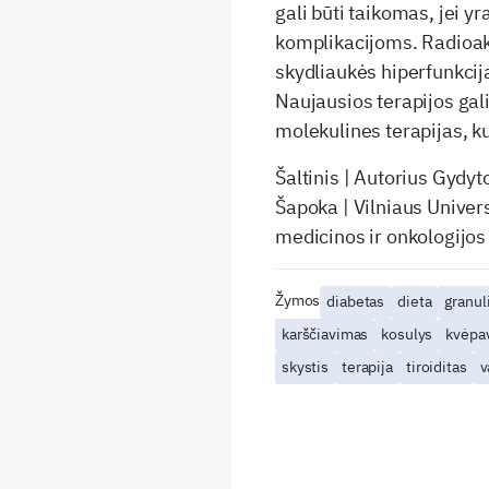
gali būti taikomas, jei 
komplikacijoms. Radioakt
skydliaukės hiperfunkcij
Naujausios terapijos gal
molekulines terapijas, ku
Šaltinis | Autorius Gydyt
Šapoka | Vilniaus Univers
medicinos ir onkologijos
Žymos
diabetas
dieta
granu
karščiavimas
kosulys
kvėpa
skystis
terapija
tiroiditas
v