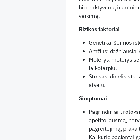
hiperaktyvumą ir autoim
veikimą.
Rizikos faktoriai
Genetika: šeimos istor
Amžius: dažniausiai
Moterys: moterys ser
laikotarpiu.
Stresas: didelis stres
atveju.
Simptomai
Pagrindiniai tirotok
apetito jausmą, nerv
pagreitėjimą, prakai
Kai kurie pacientai ga