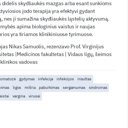
yra didelis skydliaukės mazgas arba esant sunkioms
yviosios jodo terapija yra efektyvi gydant
ą, nes ji sumažina skydliaukės ląstelių aktyvumą.
imybės apima biologinius vaistus ir naujas
rios yra tiriamos klinikiniuose tyrimuose.
ojas Nikas Samuolis, rezenzavo Prof. Virginijus
itetas |Medicinos fakultetas | Vidaus ligų, šeimos
 klinikos vadovas
liomatozė
gydymas
infekcija
infekcijos
insultas
vimas
ligos
mišria
paburkimas
sergamumas
sindromas
aistai
vargina
virusai