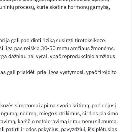
uninių procesų, kurie skatina hormonų gamybą,
ija gali padidinti riziką susirgti tirotoksikoze.
 ši liga pasireiškia 30-50 metų amžiaus žmonėms.
ga dažniau nei vyrai, ypač reprodukcinio amžiaus
as gali prisidėti prie ligos vystymosi, ypač tiroidito
sikozės simptomai apima svorio kritimą, padidėjusį
ingumą, nerimą, miego sutrikimus, širdies plakimo
tavimą, karščio netoleravimą ir raumenų silpnumą.
li patirti ir odos pokyčius, pavyzdžiui, išsiplėtusias