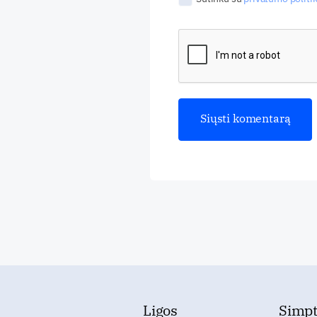
Ligos
Simp