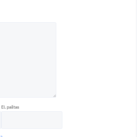
El. paštas
a.