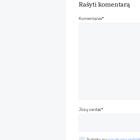
Rašyti komentarą
Komentaras
Jūsų vardas
Sutinku su
privatumo politik