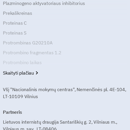
Plazminogeno aktyvatoriaus inhibitorius
Prekalikreinas
Proteinas C
Proteinas S
Protrombinas G20210A
Protrombino fragmentas 1.2
Protrombino laikas
Skaityti plačiau
Všį "Nacionalinis mokymų centras", Nemenčinės pl. 4E-104,
LT-10109 Vilnius
Partneris
Lietuvos internistų draugija Santariškių g. 2, Vilniaus m.,
Vilniaus m. sav., LT-08406