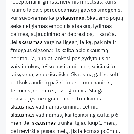
receptoriai ir gimsta nervinis impulsas, kuris
jutimo laidais perduodamas į galvos smegenis,
kur suvokiamas kaip
skausmas
. Skausmo pojūtį
seka neigiamas emocinis atsakas, lydimas
baimės, sujaudinimo ar depresijos, – kančia.
Jei
skausmas
vargina ilgesnį laiką, pakinta ir
žmogaus elgsena: jis kalba apie skausmą,
nerimauja, nuolat lankosi pas gydytojus ar
vaistininkus, ieško nusiraminimo, keičiasi jo
laikysena, veido išraiška. Skausmą gali sukelti
bet koks audinių pažeidimas – mechaninis,
terminis, cheminis, uždegiminis. Staiga
prasidėjęs, ne ilgiau 1 mėn. trunkantis
skausmas
vadinamas ūminiu. Lėtiniu
skausmas
vadinamas, kai tęsiasi ilgiau kaip 6
mėn. Jei
skausmas
trunka ilgiau kaip 1 mėn.,
bet neviršija pusės metų, jis laikomas poūmiu.