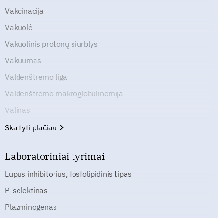
Vakcinacija
Vakuolė
Vakuolinis protonų siurblys
Vakuumas
Valdenštremo liga
Valdenštremo makroglobulinemija
Valinas
Skaityti plačiau
Laboratoriniai tyrimai
Lupus inhibitorius, fosfolipidinis tipas
P-selektinas
Plazminogenas