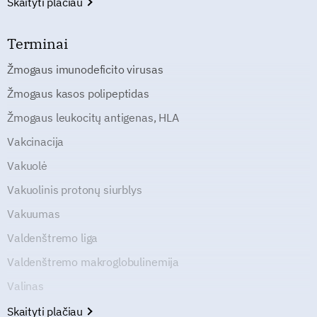
Skaityti plačiau
Terminai
Žmogaus imunodeficito virusas
Žmogaus kasos polipeptidas
Žmogaus leukocitų antigenas, HLA
Vakcinacija
Vakuolė
Vakuolinis protonų siurblys
Vakuumas
Valdenštremo liga
Valdenštremo makroglobulinemija
Valinas
Skaityti plačiau