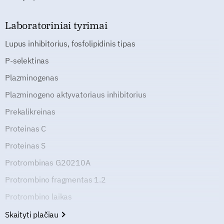
Laboratoriniai tyrimai
Lupus inhibitorius, fosfolipidinis tipas
P-selektinas
Plazminogenas
Plazminogeno aktyvatoriaus inhibitorius
Prekalikreinas
Proteinas C
Proteinas S
Protrombinas G20210A
Protrombino fragmentas 1.2
Protrombino laikas
Skaityti plačiau