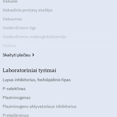
Vakuolė
Vakuolinis protonų siurblys
Vakuumas
Valdenštremo liga
Valdenštremo makroglobulinemija
Valinas
Skaityti plačiau
Laboratoriniai tyrimai
Lupus inhibitorius, fosfolipidinis tipas
P-selektinas
Plazminogenas
Plazminogeno aktyvatoriaus inhibitorius
Prekalikreinas