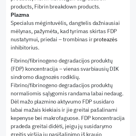
products, Fibrin breakdown products.
Plazma
Specialus mėgintuvėlis, dangtelis dažniausiai
mėlynas, pažymėta, kad tyrimas skirtas FDP
nustatymui, priedai – trombinas ir
proteazės
inhibitorius.
Fibrino/fibrinogeno degradacijos produktų
(FDP) koncentracija – vienas svarbiausių DIK
sindromo diagnozės rodiklių.
Fibrino/fibrinogeno degradacijos produktų
normaliomis sąlygomis randama labai nedaug.
Dėl mažo plazmino aktyvumo FDP susidaro
labai mažais kiekiais ir jie greitai pašalinami
kepenyse bei makrofaguose. FDP koncentracija
pradeda greitai didėti, jeigu jų susidarymo
greitis viršija jų pasišalinimo iš kraujo