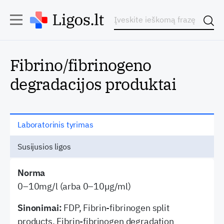
Fibrino/fibrinogeno
degradacijos produktai
Laboratorinis tyrimas
Susijusios ligos
Norma
0–10mg/l (arba 0–10µg/ml)
Sinonimai:
FDP, Fibrin-fibrinogen split
products, Fibrin-fibrinogen degradation