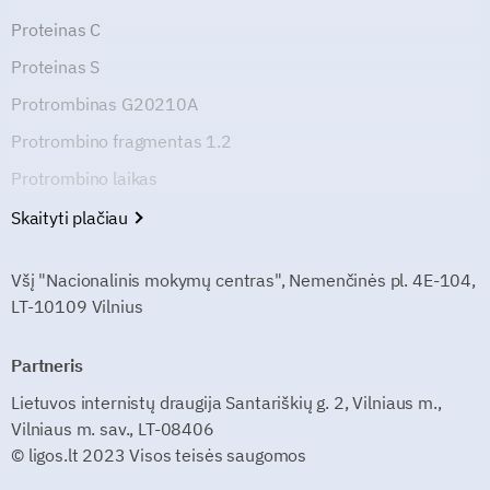
Proteinas C
Proteinas S
Protrombinas G20210A
Protrombino fragmentas 1.2
Protrombino laikas
Skaityti plačiau
Všį "Nacionalinis mokymų centras", Nemenčinės pl. 4E-104,
LT-10109 Vilnius
Partneris
Lietuvos internistų draugija Santariškių g. 2, Vilniaus m.,
Vilniaus m. sav., LT-08406
© ligos.lt 2023 Visos teisės saugomos