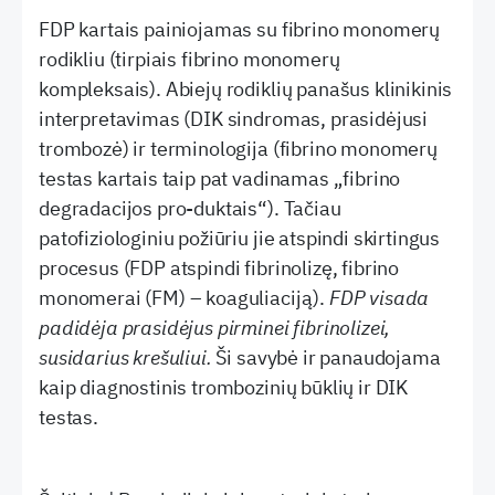
FDP kartais painiojamas su fibrino monomerų
rodikliu (tirpiais fibrino monomerų
kompleksais). Abiejų rodiklių panašus klinikinis
interpretavimas (DIK sindromas, prasidėjusi
trombozė) ir terminologija (fibrino monomerų
testas kartais taip pat vadinamas „fibrino
degradacijos pro-duktais“). Tačiau
patofiziologiniu požiūriu jie atspindi skirtingus
procesus (FDP atspindi fibrinolizę, fibrino
monomerai (FM) – koaguliaciją).
FDP visada
padidėja prasidėjus pirminei
fibrinolizei,
susidarius krešuliui.
Ši savybė ir panaudojama
kaip diagnostinis trombozinių būklių
ir DIK
testas.