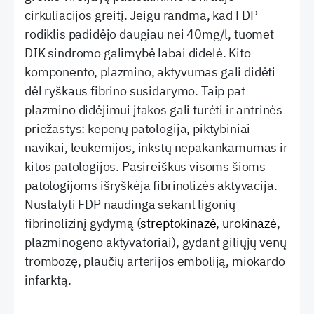
cirkuliacijos greitį. Jeigu randma, kad FDP
rodiklis padidėjo daugiau nei 40mg/l, tuomet
DIK sindromo galimybė labai didelė. Kito
komponento, plazmino, aktyvumas gali didėti
dėl ryškaus fibrino susidarymo. Taip pat
plazmino didėjimui įtakos gali turėti ir antrinės
priežastys: kepenų patologija, piktybiniai
navikai, leukemijos, inkstų nepakankamumas ir
kitos patologijos. Pasireiškus visoms šioms
patologijoms išryškėja fibrinolizės aktyvacija.
Nustatyti FDP naudinga sekant ligonių
fibrinolizinį gydymą (
streptokinazė
,
urokinazė
,
plazminogeno aktyvatoriai), gydant giliųjų venų
trombozę, plaučių arterijos emboliją, miokardo
infarktą.