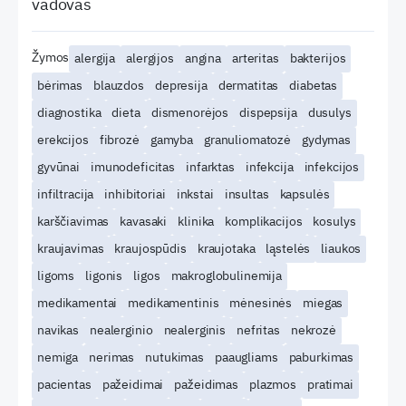
vadovas
Žymos
alergija
alergijos
angina
arteritas
bakterijos
bėrimas
blauzdos
depresija
dermatitas
diabetas
diagnostika
dieta
dismenorėjos
dispepsija
dusulys
erekcijos
fibrozė
gamyba
granuliomatozė
gydymas
gyvūnai
imunodeficitas
infarktas
infekcija
infekcijos
infiltracija
inhibitoriai
inkstai
insultas
kapsulės
karščiavimas
kavasaki
klinika
komplikacijos
kosulys
kraujavimas
kraujospūdis
kraujotaka
ląstelės
liaukos
ligoms
ligonis
ligos
makroglobulinemija
medikamentai
medikamentinis
mėnesinės
miegas
navikas
nealerginio
nealerginis
nefritas
nekrozė
nemiga
nerimas
nutukimas
paaugliams
paburkimas
pacientas
pažeidimai
pažeidimas
plazmos
pratimai