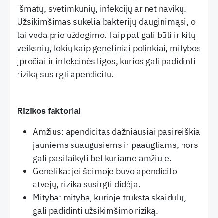
išmatų, svetimkūnių, infekcijų ar net navikų.
Užsikimšimas sukelia bakterijų dauginimąsi, o
tai veda prie uždegimo. Taip pat gali būti ir kitų
veiksnių, tokių kaip genetiniai polinkiai, mitybos
įpročiai ir infekcinės ligos, kurios gali padidinti
riziką susirgti apendicitu.
Rizikos faktoriai
Amžius: apendicitas dažniausiai pasireiškia
jauniems suaugusiems ir paaugliams, nors
gali pasitaikyti bet kuriame amžiuje.
Genetika: jei šeimoje buvo apendicito
atvejų, rizika susirgti didėja.
Mityba: mityba, kurioje trūksta skaidulų,
gali padidinti užsikimšimo riziką.