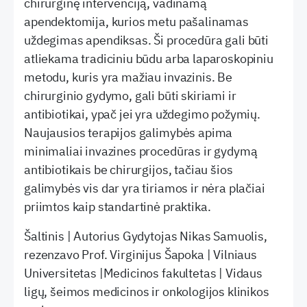
chirurginę intervenciją, vadinamą
apendektomija, kurios metu pašalinamas
uždegimas apendiksas. Ši procedūra gali būti
atliekama tradiciniu būdu arba laparoskopiniu
metodu, kuris yra mažiau invazinis. Be
chirurginio gydymo, gali būti skiriami ir
antibiotikai, ypač jei yra uždegimo požymių.
Naujausios terapijos galimybės apima
minimaliai invazines procedūras ir gydymą
antibiotikais be chirurgijos, tačiau šios
galimybės vis dar yra tiriamos ir nėra plačiai
priimtos kaip standartinė praktika.
Šaltinis | Autorius Gydytojas Nikas Samuolis,
rezenzavo Prof. Virginijus Šapoka | Vilniaus
Universitetas |Medicinos fakultetas | Vidaus
ligų, šeimos medicinos ir onkologijos klinikos