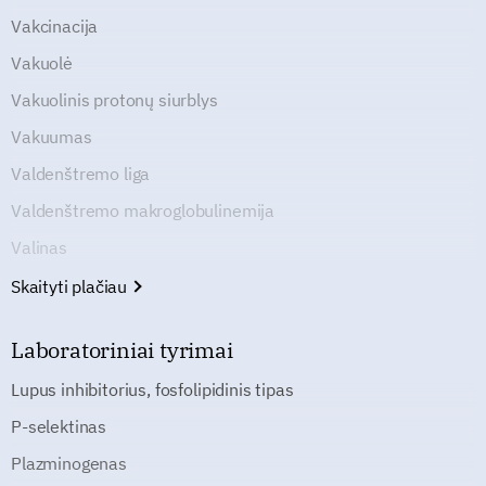
Vakcinacija
Vakuolė
Vakuolinis protonų siurblys
Vakuumas
Valdenštremo liga
Valdenštremo makroglobulinemija
Valinas
Skaityti plačiau
Laboratoriniai tyrimai
Lupus inhibitorius, fosfolipidinis tipas
P-selektinas
Plazminogenas