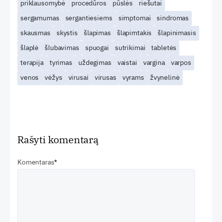
priklausomybė
procedūros
pūslės
riešutai
sergamumas
sergantiesiems
simptomai
sindromas
skausmas
skystis
šlapimas
šlapimtakis
šlapinimasis
šlaplė
šlubavimas
spuogai
sutrikimai
tabletės
terapija
tyrimas
uždegimas
vaistai
vargina
varpos
venos
vėžys
virusai
virusas
vyrams
žvynelinė
Rašyti komentarą
Komentaras