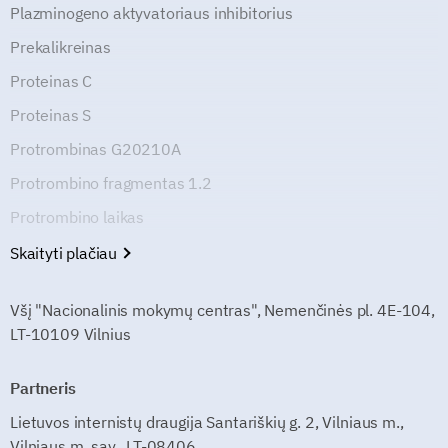
Plazminogeno aktyvatoriaus inhibitorius
Prekalikreinas
Proteinas C
Proteinas S
Protrombinas G20210A
Protrombino fragmentas 1.2
Protrombino laikas
Skaityti plačiau
Všį "Nacionalinis mokymų centras", Nemenčinės pl. 4E-104,
LT-10109 Vilnius
Partneris
Lietuvos internistų draugija Santariškių g. 2, Vilniaus m.,
Vilniaus m. sav., LT-08406