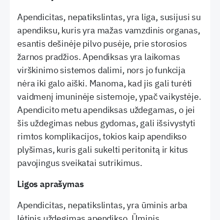
Apendicitas, nepatikslintas, yra liga, susijusi su
apendiksu, kuris yra mažas vamzdinis organas,
esantis dešinėje pilvo pusėje, prie storosios
žarnos pradžios. Apendiksas yra laikomas
virškinimo sistemos dalimi, nors jo funkcija
nėra iki galo aiški. Manoma, kad jis gali turėti
vaidmenį imuninėje sistemoje, ypač vaikystėje.
Apendicito metu apendiksas uždegamas, o jei
šis uždegimas nebus gydomas, gali išsivystyti
rimtos komplikacijos, tokios kaip apendikso
plyšimas, kuris gali sukelti peritonitą ir kitus
pavojingus sveikatai sutrikimus.
Ligos aprašymas
Apendicitas, nepatikslintas, yra ūminis arba
lėtinis uždegimas apendikso. Ūminis