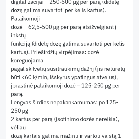
digitalizacijai – 250-500 μg per parą (didelę
dozę galima suvartoti per kelis kartus).
Palaikomoji
dozė – 62,5-500 μg per parą atsižvelgiant į
inkstų
funkciją (didelę dozę galima suvartoti per kelis
kartus). Prieširdžių virpėjimas: dozė
koreguojama
pagal skilvelių susitraukimų dažnį (jis neturėtų
būti <60 k/min, išskyrus ypatingus atvejus),
įprastinė palaikomoji dozė – 125-250 μg per
parą.
Lengvas širdies nepakankamumas: po 125-
250 μg
2 kartus per parą (įsotinimo dozės nereikia),
vėliau
dozę kartais galima mažinti ir vartoti vaistą 1