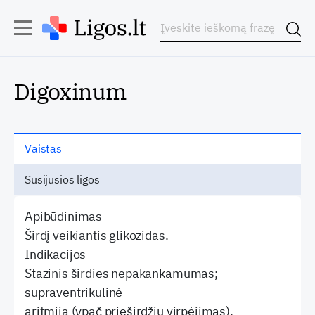
Digoxinum
Vaistas
Susijusios ligos
Apibūdinimas
Širdį veikiantis glikozidas.
Indikacijos
Stazinis širdies nepakankamumas;
supraventrikulinė
aritmija (ypač prieširdžių virpėjimas).