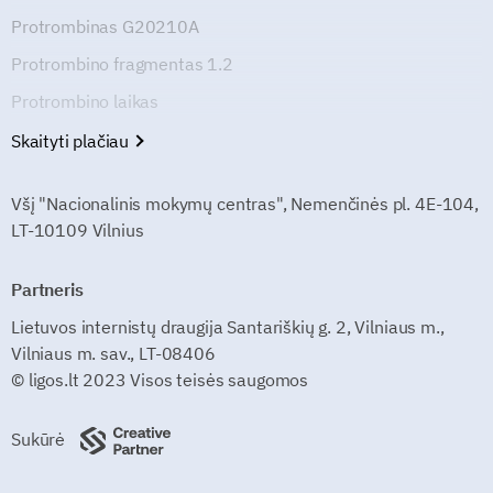
Protrombinas G20210A
Protrombino fragmentas 1.2
Protrombino laikas
Skaityti plačiau
Všį "Nacionalinis mokymų centras", Nemenčinės pl. 4E-104,
LT-10109 Vilnius
Partneris
Lietuvos internistų draugija Santariškių g. 2, Vilniaus m.,
Vilniaus m. sav., LT-08406
© ligos.lt 2023 Visos teisės saugomos
Sukūrė