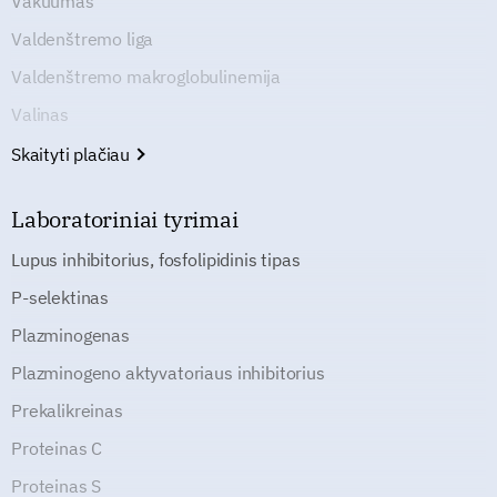
Vakuumas
Valdenštremo liga
Valdenštremo makroglobulinemija
Valinas
Skaityti plačiau
Laboratoriniai tyrimai
Lupus inhibitorius, fosfolipidinis tipas
P-selektinas
Plazminogenas
Plazminogeno aktyvatoriaus inhibitorius
Prekalikreinas
Proteinas C
Proteinas S