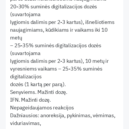
20-30% suminės digitalizacijos dozės
(suvartojama
lygiomis dalimis per 2-3 kartus), išnešiotiems
naujagimiams, kūdikiams ir vaikams iki 10
metų
– 25-35% suminės digitalizacijos dozės
(suvartojama
lygiomis dalimis per 2-3 kartus), 10 metų ir
vyresniems vaikams – 25-35% suminės
digitalizacijos
dozės (1 kartą per parą).
Senyviems. Mažinti dozę.
IFN. Mažinti dozę.
Nepageidaujamos reakcijos
Dažniausios: anoreksija, pykinimas, vėmimas,
viduriavimas,