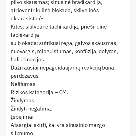
pilvo skausmas; sinusinė bradikardija,
atrioventrikulinė blokada, skilvelinės
ekstrasistolės.
Kitos: skilvelinė tachikardija, prieširdinė
tachikardija
su blokada; sutrikusi rega, galvos skausmas,
nuovargis, mieguistumas, konfūzija, delyras,
haliucinacijos.
Dažniausiai nepageidaujamų reakcijų būna
perdozavus.
Nėštumas
Rizikos kategorija – CM.
Žindymas
Žindyti negalima.
Įspėjimai
Atsargiai skirti, kai yra sinusinio mazgo
silpnumo