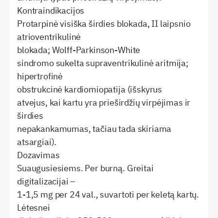
Kontraindikacijos
Protarpinė visiška širdies blokada, II laipsnio
atrioventrikulinė
blokada; Wolff-Parkinson-White
sindromo sukelta supraventrikulinė aritmija;
hipertrofinė
obstrukcinė kardiomiopatija (išskyrus
atvejus, kai kartu yra prieširdžių virpėjimas ir
širdies
nepakankamumas, tačiau tada skiriama
atsargiai).
Dozavimas
Suaugusiesiems. Per burną. Greitai
digitalizacijai –
1-1,5 mg per 24 val., suvartoti per keletą kartų.
Lėtesnei