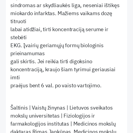
sindromas ar skydliaukės liga, neseniai ištikęs
miokardo infarktas. Mažiems vaikams dozę
titruoti
labai atidžiai, tirti koncentraciją serume ir
stebėti
EKG. Įvairių geriamųjų formų biologinis
prieinamumas
gali skirtis. Jei reikia tirti digoksino
koncentraciją, kraujo šiam tyrimui geriausiai
imti
praėjus bent 6 val. po vaisto vartojimo.
Šaltinis | Vaistų žinynas | Lietuvos sveikatos
mokslų universitetas | Fiziologijos ir
farmakologijos institutas | Medicinos mokslų
daktaras Rimas Jankūnas, Medicinos mokslų