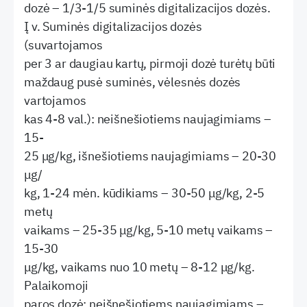
dozė – 1/3-1/5 suminės digitalizacijos dozės.
Į v. Suminės digitalizacijos dozės
(suvartojamos
per 3 ar daugiau kartų, pirmoji dozė turėtų būti
maždaug pusė suminės, vėlesnės dozės
vartojamos
kas 4-8 val.): neišnešiotiems naujagimiams –
15-
25 μg/kg, išnešiotiems naujagimiams – 20-30
μg/
kg, 1-24 mėn. kūdikiams – 30-50 μg/kg, 2-5
metų
vaikams – 25-35 μg/kg, 5-10 metų vaikams –
15-30
μg/kg, vaikams nuo 10 metų – 8-12 μg/kg.
Palaikomoji
paros dozė: neišnešiotiems naujagimiams –