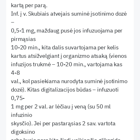
kartą per parą.
Inf. į v. Skubiais atvejais suminė įsotinimo dozė
–
0,5-1 mg, maždaug pusė jos infuzuojama per
pirmąsias
10-20 min., kita dalis suvartojama per kelis
kartus atsižvelgiant į organizmo atsaką (vienos
infuzijos trukmė – 10-20 min., vartojama kas
4-8
val., kol pasiekiama nurodyta suminė įsotinimo
dozė). Kitas digitalizacijos būdas – infuzuoti
0,75-
1 mg per 2 val. ar lėčiau į veną (su 50 ml
infuzinio
skysčio). Jei per pastarąsias 2 sav. vartota
digoksino