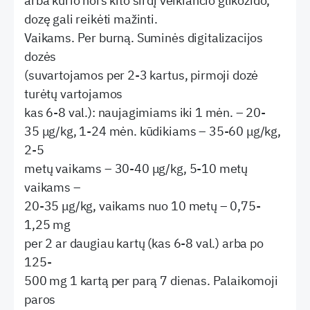
arba kurio nors kito širdį veikiančio glikozido,
dozę gali reikėti mažinti.
Vaikams. Per burną. Suminės digitalizacijos
dozės
(suvartojamos per 2-3 kartus, pirmoji dozė
turėtų vartojamos
kas 6-8 val.): naujagimiams iki 1 mėn. – 20-
35 μg/kg, 1-24 mėn. kūdikiams – 35-60 μg/kg,
2-5
metų vaikams – 30-40 μg/kg, 5-10 metų
vaikams –
20-35 μg/kg, vaikams nuo 10 metų – 0,75-
1,25 mg
per 2 ar daugiau kartų (kas 6-8 val.) arba po
125-
500 mg 1 kartą per parą 7 dienas. Palaikomoji
paros