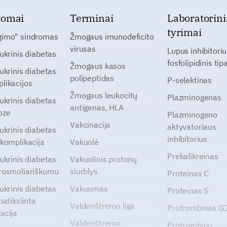
tomai
Terminai
Laboratorini
tyrimai
gimo" sindromas
Žmogaus imunodeficito
virusas
Lupus inhibitoriu
cukrinis diabetas
fosfolipidinis tip
Žmogaus kasos
cukrinis diabetas
polipeptidas
P-selektinas
likacijos
Žmogaus leukocitų
Plazminogenas
cukrinis diabetas
antigenas, HLA
oze
Plazminogeno
Vakcinacija
aktyvatoriaus
cukrinis diabetas
inhibitorius
 komplikacija
Vakuolė
Prekalikreinas
cukrinis diabetas
Vakuolinis protonų
rosmoliariškumu
siurblys
Proteinas C
cukrinis diabetas
Vakuumas
Proteinas S
patikslinta
Valdenštremo liga
Protrombinas 
acija
Valdenštremo
Protrombino