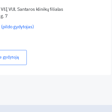
 VšĮ VUL Santaros klinikų filialas
g. 7
 (pildo gydytojas)
ie gydytoją