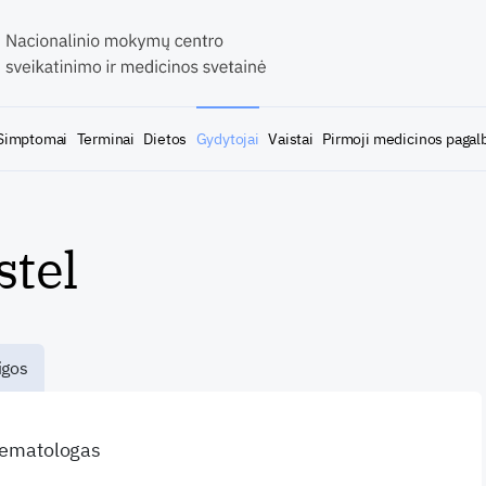
Simptomai
Terminai
Dietos
Gydytojai
Vaistai
Pirmoji medicinos pagal
stel
igos
 hematologas