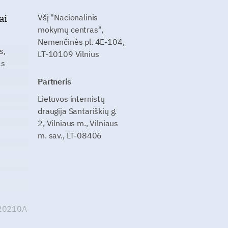
ai
Všį "Nacionalinis
mokymų centras",
Nemenčinės pl. 4E-104,
s,
LT-10109 Vilnius
as
Partneris
Lietuvos internistų
draugija Santariškių g.
2, Vilniaus m., Vilniaus
m. sav., LT-08406
G20210A