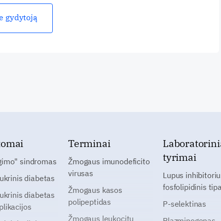
ie gydytoją
tomai
Terminai
Laboratorini
tyrimai
gimo" sindromas
Žmogaus imunodeficito
virusas
Lupus inhibitoriu
cukrinis diabetas
fosfolipidinis tip
Žmogaus kasos
cukrinis diabetas
polipeptidas
P-selektinas
likacijos
Žmogaus leukocitų
Plazminogenas