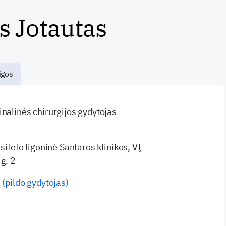
 Jotautas
igos
inalinės chirurgijos gydytojas
rsiteto ligoninė Santaros klinikos, VĮ
g. 2
 (pildo gydytojas)