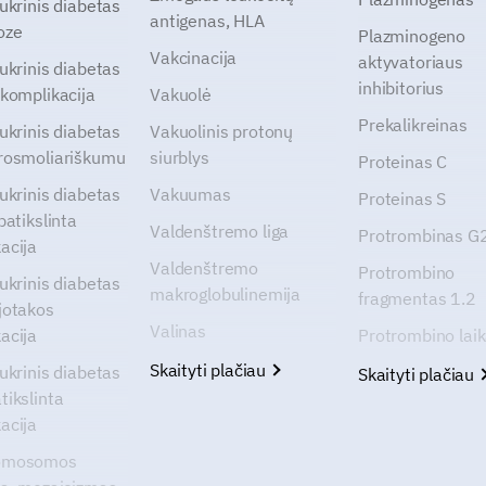
cukrinis diabetas
antigenas, HLA
oze
Plazminogeno
Vakcinacija
aktyvatoriaus
cukrinis diabetas
inhibitorius
 komplikacija
Vakuolė
Prekalikreinas
cukrinis diabetas
Vakuolinis protonų
rosmoliariškumu
siurblys
Proteinas C
cukrinis diabetas
Vakuumas
Proteinas S
patikslinta
Valdenštremo liga
Protrombinas 
acija
Valdenštremo
Protrombino
cukrinis diabetas
makroglobulinemija
fragmentas 1.2
jotakos
Valinas
acija
Protrombino lai
Skaityti plačiau
cukrinis diabetas
Skaityti plačiau
tikslinta
acija
omosomos