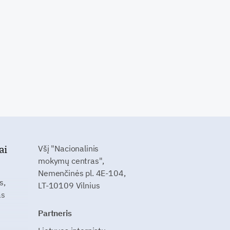
ai
Všį "Nacionalinis
mokymų centras",
Nemenčinės pl. 4E-104,
s,
LT-10109 Vilnius
as
Partneris