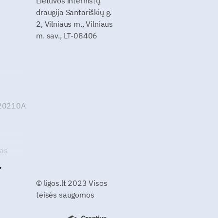
Lietuvos internistų
draugija Santariškių g.
2, Vilniaus m., Vilniaus
m. sav., LT-08406
G20210A
kas
© ligos.lt 2023 Visos
teisės saugomos