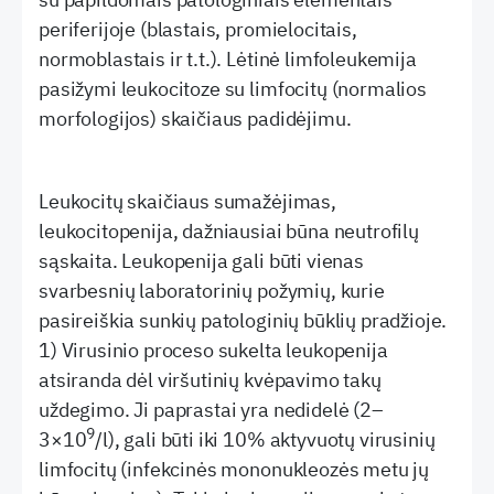
periferijoje (blastais, promielocitais,
normoblastais ir t.t.). Lėtinė limfoleukemija
pasižymi leukocitoze su limfocitų (normalios
morfologijos) skaičiaus padidėjimu.
Leukocitų skaičiaus sumažėjimas,
leukocitopenija, dažniausiai būna neutrofilų
sąskaita. Leukopenija gali būti vienas
svarbesnių laboratorinių požymių, kurie
pasireiškia sunkių patologinių būklių pradžioje.
1) Virusinio proceso sukelta leukopenija
atsiranda dėl viršutinių kvėpavimo takų
uždegimo. Ji paprastai yra nedidelė (2–
9
3×10
/l), gali būti iki 10% aktyvuotų virusinių
limfocitų (infekcinės mononukleozės metu jų