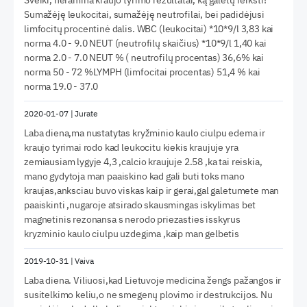
Sveiki, neramina kraujo tyrimo rezultatai, ką galėtų reikšti?
Sumažėję leukocitai, sumažėję neutrofilai, bei padidėjusi
limfocitų procentinė dalis. WBC (leukocitai) *10*9/l 3,83 kai
norma 4.0 - 9.0 NEUT (neutrofilų skaičius) *10*9/l 1,40 kai
norma 2.0 - 7.0 NEUT % ( neutrofilų procentas) 36,6% kai
norma 50 - 72 %LYMPH (limfocitai procentas) 51,4 % kai
norma 19.0 - 37.0
2020-01-07
|
Jurate
Laba diena,ma nustatytas kryžminio kaulo ciulpu edema ir
kraujo tyrimai rodo kad leukocitu kiekis kraujuje yra
zemiausiam lygyje 4,3 ,calcio kraujuje 2.58 ,ka tai reiskia,
mano gydytoja man paaiskino kad gali buti toks mano
kraujas,anksciau buvo viskas kaip ir gerai,gal galetumete man
paaiskinti ,nugaroje atsirado skausmingas iskylimas bet
magnetinis rezonansa s nerodo priezasties isskyrus
kryzminio kaulo ciulpu uzdegima ,kaip man gelbetis
2019-10-31
|
Vaiva
Laba diena. Viliuosi,kad Lietuvoje medicina žengs pažangos ir
susitelkimo keliu,o ne smegenų plovimo ir destrukcijos. Nu