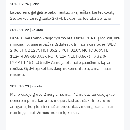
2016-02-26
|
Janė
Laba diena, gal galite pakomentuoti ką reiškia, kai leukocitų
25, leukocitai reg lauke 2-3-4, bakterijos fosfatai 3b. ačiū
2016-01-22
|
Jolanta
Labai suneramino kraujo tyrimo rezultatai. Prie šių rodiklių yra
minusai, pliusai arba žvaigždutės, kiti - normos ribose. WBC
2.06-, HGB 129*, HCT 35.2-, MCH 32.0*, MCHC 366*, PLT
112-, RDW-SD 37.3-, PCT 0.11-, NEUT 0.66- (....) 32.0-,
LYMPH 1.15 (....) 55.8+ Ar negalėtumėte paaiškinti, ką tai
reiškia. Gydytoja kol kas daug nekomentuoja, o man labai
neramu.
2015-10-23
|
jolanta
Mano kraujo grupė 2 neigiama, man 42 m.,daviau kraują kap
donorė ir pirma karta sužinojau , kad esu išskirtinė , turiu
antigena , kurį turi tik mažas procentas žmonių, kas tai ir ar
nuo to gali būti žemas leukocitų kiekis.