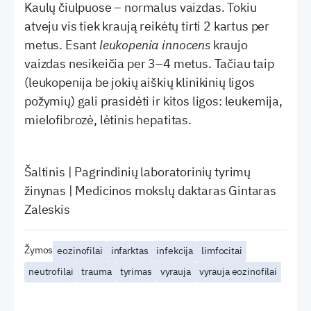
Kaulų čiulpuose – normalus vaizdas. Tokiu
atveju vis tiek kraują reikėtų tirti 2 kartus per
metus. Esant
leukopenia innocens
kraujo
vaizdas nesikeičia per 3–4 metus. Tačiau taip
(leukopenija be jokių aiškių klinikinių ligos
požymių) gali prasidėti ir kitos ligos: leukemija,
mielofibrozė, lėtinis hepatitas.
Šaltinis | Pagrindinių laboratorinių tyrimų
žinynas | Medicinos mokslų daktaras Gintaras
Zaleskis
Žymos
eozinofilai
infarktas
infekcija
limfocitai
neutrofilai
trauma
tyrimas
vyrauja
vyrauja eozinofilai