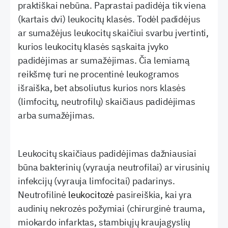
praktiškai nebūna. Paprastai padidėja tik viena
(kartais dvi) leukocitų klasės. Todėl padidėjus
ar sumažėjus leukocitų skaičiui svarbu įvertinti,
kurios leukocitų klasės sąskaita įvyko
padidėjimas ar sumažėjimas. Čia lemiamą
reikšmę turi ne procentinė leukogramos
išraiška, bet absoliutus kurios nors klasės
(limfocitų, neutrofilų) skaičiaus padidėjimas
arba sumažėjimas.
Leukocitų skaičiaus padidėjimas dažniausiai
būna bakterinių (vyrauja neutrofilai) ar virusinių
infekcijų (vyrauja limfocitai) padarinys.
Neutrofilinė
leukocitozė
pasireiškia, kai yra
audinių nekrozės požymiai (chirurginė trauma,
miokardo infarktas, stambiųjų kraujagyslių