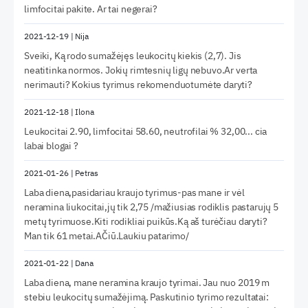
limfocitai pakite. Ar tai negerai?
2021-12-19
|
Nija
Sveiki, Ką rodo sumažėjęs leukocitų kiekis (2,7). Jis
neatitinka normos. Jokių rimtesnių ligų nebuvo.Ar verta
nerimauti? Kokius tyrimus rekomenduotumėte daryti?
2021-12-18
|
Ilona
Leukocitai 2.90, limfocitai 58.60, neutrofilai % 32,00... cia
labai blogai ?
2021-01-26
|
Petras
Laba diena,pasidariau kraujo tyrimus-pas mane ir vėl
neramina liukocitai,jų tik 2,75 /mažiusias rodiklis pastarujų 5
metų tyrimuose.Kiti rodikliai puikūs.Ką aš turėčiau daryti?
Man tik 61 metai.AČiū.Laukiu patarimo/
2021-01-22
|
Dana
Laba diena, mane neramina kraujo tyrimai. Jau nuo 2019 m
stebiu leukocitų sumažėjimą. Paskutinio tyrimo rezultatai: