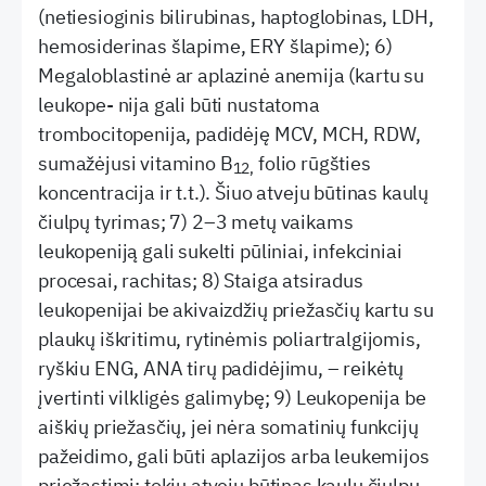
(netiesioginis bilirubinas, haptoglobinas, LDH,
hemosiderinas šlapime, ERY šlapime); 6)
Megaloblastinė ar aplazinė anemija (kartu su
leukope- nija gali būti nustatoma
trombocitopenija, padidėję MCV, MCH, RDW,
sumažėjusi vitamino B
folio rūgšties
12,
koncentracija ir t.t.). Šiuo atveju būtinas kaulų
čiulpų tyrimas; 7) 2–3 metų vaikams
leukopeniją gali sukelti pūliniai, infekciniai
procesai, rachitas; 8) Staiga atsiradus
leukopenijai be akivaizdžių priežasčių kartu su
plaukų iškritimu, rytinėmis poliartralgijomis,
ryškiu ENG, ANA tirų padidėjimu, – reikėtų
įvertinti vilkligės galimybę; 9) Leukopenija be
aiškių priežasčių, jei nėra somatinių funkcijų
pažeidimo, gali būti aplazijos arba leukemijos
priežastimi; tokiu atveju būtinas kaulų čiulpų