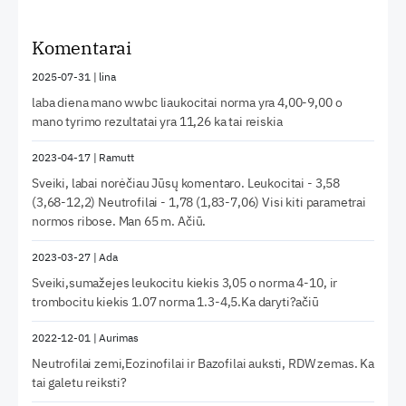
Komentarai
2025-07-31
|
lina
laba diena mano wwbc liaukocitai norma yra 4,00-9,00 o
mano tyrimo rezultatai yra 11,26 ka tai reiskia
2023-04-17
|
Ramutt
Sveiki, labai norėčiau Jūsų komentaro. Leukocitai - 3,58
(3,68-12,2) Neutrofilai - 1,78 (1,83-7,06) Visi kiti parametrai
normos ribose. Man 65 m. Ačiū.
2023-03-27
|
Ada
Sveiki,sumažejes leukocitu kiekis 3,05 o norma 4-10, ir
trombocitu kiekis 1.07 norma 1.3-4,5.Ka daryti?ačiū
2022-12-01
|
Aurimas
Neutrofilai zemi,Eozinofilai ir Bazofilai auksti, RDW zemas. Ka
tai galetu reiksti?