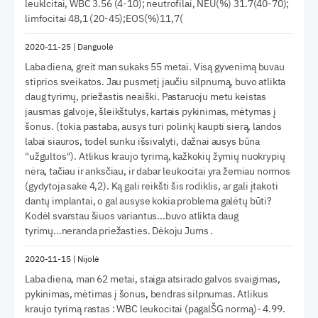
leuklcitai, WBC 3.56 (4-10); neutrofilai, NEU(%) 31.7(40-70);
limfocitai 48,1 (20-45);EOS(%)11,7(
2020-11-25
|
Danguolė
Laba diena, greit man sukaks 55 metai. Visą gyvenimą buvau
stiprios sveikatos. Jau pusmetį jaučiu silpnumą, buvo atlikta
daug tyrimų, priežastis neaiški. Pastaruoju metu keistas
jausmas galvoje, šleikštulys, kartais pykinimas, mėtymas į
šonus. (tokia pastaba, ausys turi polinkį kaupti sierą, landos
labai siauros, todėl sunku išsivalyti, dažnai ausys būna
"užgultos"). Atlikus kraujo tyrimą, kažkokių žymių nuokrypių
nėra, tačiau ir anksčiau, ir dabar leukocitai yra žemiau normos
(gydytoja sakė 4,2). Ką gali reikšti šis rodiklis, ar gali įtakoti
dantų implantai, o gal ausyse kokia problema galėtų būti?
Kodėl svarstau šiuos variantus...buvo atlikta daug
tyrimų...neranda priežasties. Dėkoju Jums .
2020-11-15
|
Nijolė
Laba diena, man 62 metai, staiga atsirado galvos svaigimas,
pykinimas, mėtimas į šonus, bendras silpnumas. Atlikus
kraujo tyrimą rastas : WBC leukocitai (pagalŠG normą)- 4.99.