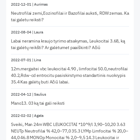
2022-12-01
|
Aurimas
Neutrofilai zemi,Eozinofilai ir Bazofilai auksti, RDW zemas. Ka
tai galetu reiksti?
2022-08-04
|
Laura
Labai neramina kraujo tyrimo atsakymas, Leukocitai 3.68, ką
tai galėtų reikšti? Ar galėtumet paaiškinti? Ačiū
2022-07-01
|
Lina
12m.mergaitei vbc leukocitai 4.90 , limfocitai 50.0,neutrofilai
40.2,Rdw-cd entrocitu pasiskirstymo standartinis nuokrypis
35.4 Kas galėtų buti Ačiū labai.
2022-04-12
|
Saulius
Mano13. 03 ką tai gali reiksti
2022-02-02
|
Agata
Sveiki, Man 24m WBC LEUKOCITAI *10^9/l 3,90–10,20 3.63
NEUTp Neutrofilai % 42,0–77,0 35.3 LYMp Limfocitai % 20,0–
44,0 46.8 MONOp Monocitai % 2,0–9,5 14.3 Leukocitai ir