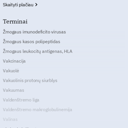
Skaityti plačiau
Terminai
Žmogaus imunodeficito virusas
Žmogaus kasos polipeptidas
Žmogaus leukocitų antigenas, HLA
Vakcinacija
Vakuolė
Vakuolinis protonų siurblys
Vakuumas
Valdenštremo liga
Valdenštremo makroglobulinemija
Valinas