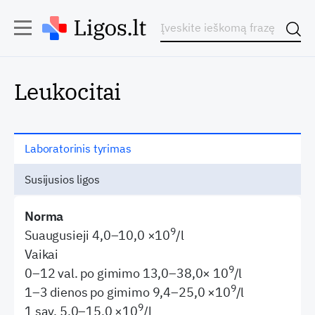
Leukocitai
Laboratorinis tyrimas
Susijusios ligos
Norma
9
Suaugusieji 4,0–10,0 ×10
/l
Vaikai
9
0–12 val. po gimimo 13,0–38,0× 10
/l
9
1–3 dienos po gimimo 9,4–25,0 ×10
/l
9
1 sav. 5,0–15,0 ×10
/l