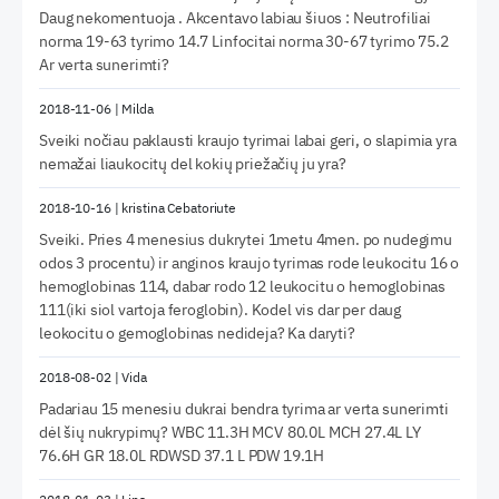
Daug nekomentuoja . Akcentavo labiau šiuos : Neutrofiliai
norma 19-63 tyrimo 14.7 Linfocitai norma 30-67 tyrimo 75.2
Ar verta sunerimti?
2018-11-06
|
Milda
Sveiki nočiau paklausti kraujo tyrimai labai geri, o slapimia yra
nemažai liaukocitų del kokių priežačių ju yra?
2018-10-16
|
kristina Cebatoriute
Sveiki. Pries 4 menesius dukrytei 1metu 4men. po nudegimu
odos 3 procentu) ir anginos kraujo tyrimas rode leukocitu 16 o
hemoglobinas 114, dabar rodo 12 leukocitu o hemoglobinas
111(iki siol vartoja feroglobin). Kodel vis dar per daug
leokocitu o gemoglobinas nedideja? Ka daryti?
2018-08-02
|
Vida
Padariau 15 menesiu dukrai bendra tyrima ar verta sunerimti
dėl šių nukrypimų? WBC 11.3H MCV 80.0L MCH 27.4L LY
76.6H GR 18.0L RDWSD 37.1 L PDW 19.1H