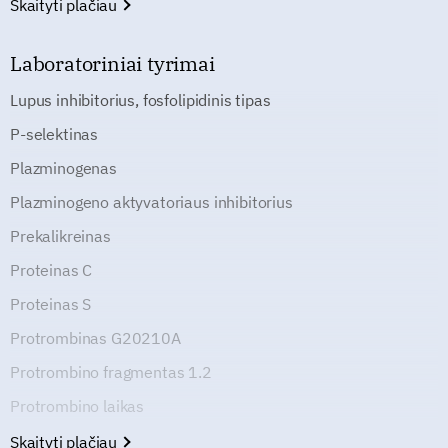
Skaityti plačiau
Laboratoriniai tyrimai
Lupus inhibitorius, fosfolipidinis tipas
P-selektinas
Plazminogenas
Plazminogeno aktyvatoriaus inhibitorius
Prekalikreinas
Proteinas C
Proteinas S
Protrombinas G20210A
Protrombino fragmentas 1.2
Protrombino laikas
Skaityti plačiau