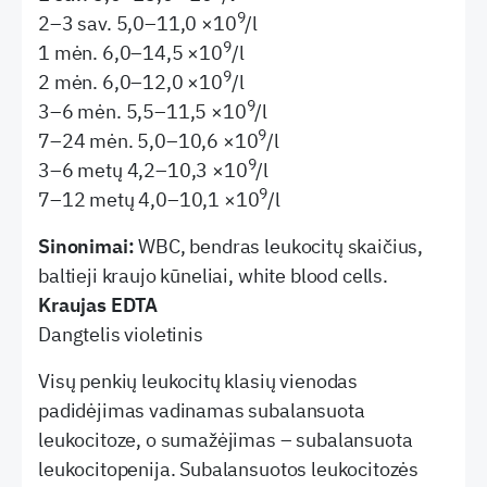
9
2–3 sav. 5,0–11,0 ×10
/l
9
1 mėn. 6,0–14,5 ×10
/l
9
2 mėn. 6,0–12,0 ×10
/l
9
3–6 mėn. 5,5–11,5 ×10
/l
9
7–24 mėn. 5,0–10,6 ×10
/l
9
3–6 metų 4,2–10,3 ×10
/l
9
7–12 metų 4,0–10,1 ×10
/l
Sinonimai:
WBC, bendras leukocitų skaičius,
baltieji kraujo kūneliai, white blood cells.
Kraujas EDTA
Dangtelis violetinis
Visų penkių leukocitų klasių vienodas
padidėjimas vadinamas subalansuota
leukocitoze, o sumažėjimas – subalansuota
leukocitopenija. Subalansuotos leukocitozės