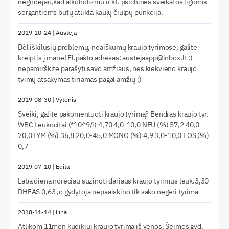
negirdėjau,kad alkoholizmu ir kt. psichinės sveikatos ligomis
sergantiems būtų atlikta kaulų čiulpų punkcija.
2019-10-24
|
Austėja
Dėl iškilusių problemų, neaiškumų kraujo tyrimose, galite
kreiptis į mane! El.pašto adresas: austejaapp@inbox.lt :)
nepamirškite parašyti savo amžiaus, nes kiekvieno kraujo
tyimų atsakymas tiriamas pagal amžių :)
2019-08-30
|
Vytenis
Sveiki, galite pakomentuoti kraujo tyrimą? Bendras kraujo tyr.
WBC Leukocitai (*10^9/l) 4,70 4,0-10,0 NEU (%) 57,2 40,0-
70,0 LYM (%) 36,8 20,0-45,0 MONO (%) 4,9 3,0-10,0 EOS (%)
0,7
2019-07-10
|
Edita
Laba diena noreciau suzinoti dariaus kraujo tyrimus leuk.3,30
DHEAS 0,63 ,o gydytoja nepaaiskino tik sako negeri tyrima
2018-11-14
|
Lina
Atlikom 11mėn kūdikiui kraujo tyrimą iš venos. Šeimos gyd.