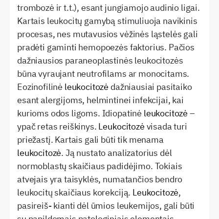
trombozė ir t.t.), esant jungiamojo audinio ligai.
Kartais leukocitų gamybą stimuliuoja navikinis
procesas, nes mutavusios vėžinės ląstelės gali
pradėti gaminti hemopoezės faktorius. Pačios
dažniausios paraneoplastinės leukocitozės
būna vyraujant neutrofilams ar monocitams.
Eozinofilinė
leukocitozė
dažniausiai pasitaiko
esant alergijoms, helmintinei infekcijai, kai
kurioms odos ligoms. Idiopatinė
leukocitozė
–
ypač retas reiškinys.
Leukocitozė
visada turi
priežastį. Kartais gali būti tik menama
leukocitozė
. Ją nustato analizatorius dėl
normoblastų skaičiaus padidėjimo. Tokiais
atvejais yra taisyklės, numatančios bendro
leukocitų skaičiaus korekciją.
Leukocitozė
,
pasireiš- kianti dėl ūmios leukemijos, gali būti
su papildomais patologiniais elementais