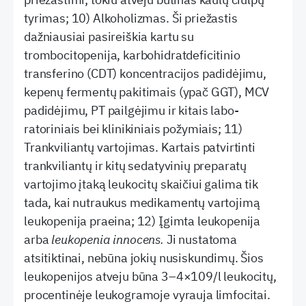
tyrimas; 10) Alkoholizmas. Ši priežastis
dažniausiai pasireiškia kartu su
trombocitopenija, karbohidratdeficitinio
transferino (CDT) koncentracijos padidėjimu,
kepenų fermentų pakitimais (ypač GGT), MCV
padidėjimu, PT pailgėjimu ir kitais labo-
ratoriniais bei klinikiniais požymiais; 11)
Trankviliantų vartojimas. Kartais patvirtinti
trankviliantų ir kitų sedatyvinių preparatų
vartojimo įtaką leukocitų skaičiui galima tik
tada, kai nutraukus medikamentų vartojimą
leukopenija praeina; 12) Įgimta leukopenija
arba
leukopenia innocens.
Ji nustatoma
atsitiktinai, nebūna jokių nusiskundimų. Šios
leukopenijos atveju būna 3–4×109/l leukocitų,
procentinėje leukogramoje vyrauja limfocitai.