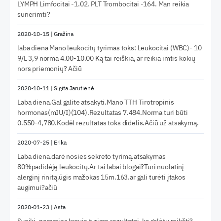
LYMPH Limfocitai -1.02. PLT Trombocitai -164. Man reikia
sunerimti?
2020-10-15
|
Gražina
laba diena Mano leukocitų tyrimas toks: Leukocitai (WBC)- 10
9/L 3,9 norma 4.00-10.00 Ką tai reiškia, ar reikia imtis kokių
nors priemonių? Ačiū
2020-10-11
|
Sigita Jarutienė
Laba diena.Gal galite atsakyti.Mano TTH Tirotropinis
hormonas(mIU/I)(104).Rezultatas 7.484.Norma turi būti
0.550-4,780.Kodėl rezultatas toks didelis.Ačiū už atsakymą.
2020-07-25
|
Erika
Laba diena.darė nosies sekreto tyrimą.atsakymas
80%padidėję leukocitų.Ar tai labai blogai?Turi nuolatinį
alerginį rinitą.ūgis mažokas 15m.163.ar gali turėti įtakos
augimui?ačiū
2020-01-23
|
Asta