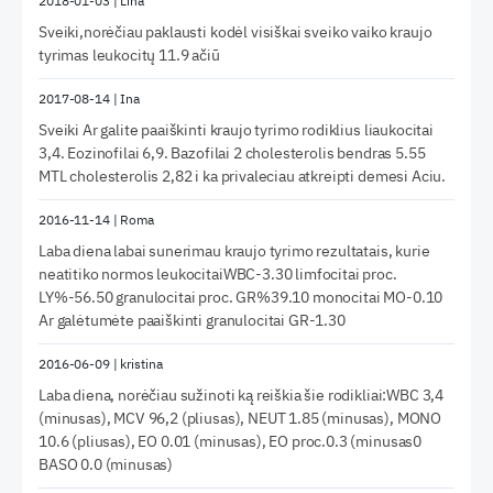
2018-01-03
|
Lina
Sveiki,norėčiau paklausti kodėl visiškai sveiko vaiko kraujo
tyrimas leukocitų 11.9 ačiū
2017-08-14
|
Ina
Sveiki Ar galite paaiškinti kraujo tyrimo rodiklius liaukocitai
3,4. Eozinofilai 6,9. Bazofilai 2 cholesterolis bendras 5.55
MTL cholesterolis 2,82 i ka privaleciau atkreipti demesi Aciu.
2016-11-14
|
Roma
Laba diena labai sunerimau kraujo tyrimo rezultatais, kurie
neatitiko normos leukocitaiWBC-3.30 limfocitai proc.
LY%-56.50 granulocitai proc. GR%39.10 monocitai MO-0.10
Ar galėtumėte paaiškinti granulocitai GR-1.30
2016-06-09
|
kristina
Laba diena, norėčiau sužinoti ką reiškia šie rodikliai:WBC 3,4
(minusas), MCV 96,2 (pliusas), NEUT 1.85 (minusas), MONO
10.6 (pliusas), EO 0.01 (minusas), EO proc.0.3 (minusas0
BASO 0.0 (minusas)