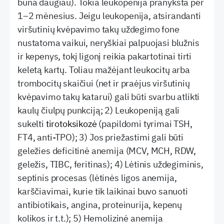
būna daugiau). Tokia leukopenija pranyksta per
1–2 mėnesius. Jeigu leukopenija, atsirandanti
viršutinių kvėpavimo takų uždegimo fone
nustatoma vaikui, neryškiai palpuojasi blužnis
ir kepenys, tokį ligonį reikia pakartotinai tirti
keletą kartų. Toliau mažėjant leukocitų arba
trombocitų skaičiui (net ir praėjus viršutinių
kvėpavimo takų katarui) gali būti svarbu atlikti
kaulų čiulpų punkciją; 2) Leukopeniją gali
sukelti
tirotoksikozė
(papildomi tyrimai TSH,
FT4, anti-TPO); 3) Jos priežastimi gali būti
geležies deficitinė anemija (MCV, MCH, RDW,
geležis, TIBC, feritinas); 4) Lėtinis uždegiminis,
septinis procesas (lėtinės ligos anemija,
karščiavimai, kurie tik laikinai buvo sanuoti
antibiotikais, angina, proteinurija, kepenų
kolikos ir t.t.); 5) Hemolizinė anemija