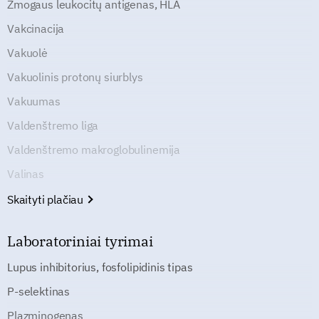
Žmogaus leukocitų antigenas, HLA
Vakcinacija
Vakuolė
Vakuolinis protonų siurblys
Vakuumas
Valdenštremo liga
Valdenštremo makroglobulinemija
Valinas
Skaityti plačiau
Laboratoriniai tyrimai
Lupus inhibitorius, fosfolipidinis tipas
P-selektinas
Plazminogenas