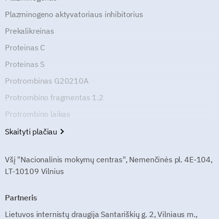
Plazminogeno aktyvatoriaus inhibitorius
Prekalikreinas
Proteinas C
Proteinas S
Protrombinas G20210A
Protrombino fragmentas 1.2
Protrombino laikas
Skaityti plačiau
Všį "Nacionalinis mokymų centras", Nemenčinės pl. 4E-104,
LT-10109 Vilnius
Partneris
Lietuvos internistų draugija Santariškių g. 2, Vilniaus m.,