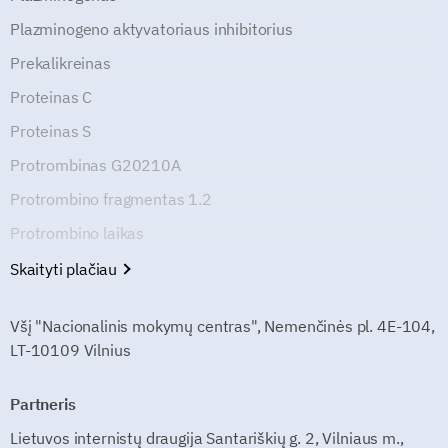
Plazminogeno aktyvatoriaus inhibitorius
Prekalikreinas
Proteinas C
Proteinas S
Protrombinas G20210A
Protrombino fragmentas 1.2
Protrombino laikas
Skaityti plačiau
Všį "Nacionalinis mokymų centras", Nemenčinės pl. 4E-104,
LT-10109 Vilnius
Partneris
Lietuvos internistų draugija Santariškių g. 2, Vilniaus m.,