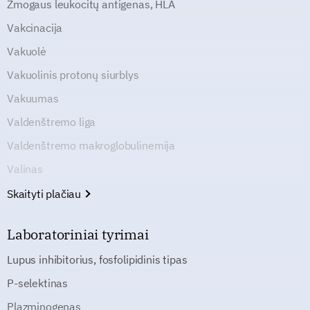
Žmogaus leukocitų antigenas, HLA
Vakcinacija
Vakuolė
Vakuolinis protonų siurblys
Vakuumas
Valdenštremo liga
Valdenštremo makroglobulinemija
Valinas
Skaityti plačiau
Laboratoriniai tyrimai
Lupus inhibitorius, fosfolipidinis tipas
P-selektinas
Plazminogenas