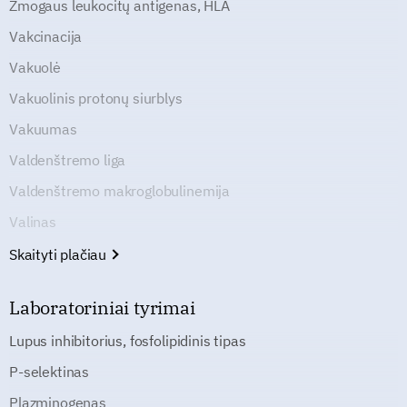
Žmogaus leukocitų antigenas, HLA
Vakcinacija
Vakuolė
Vakuolinis protonų siurblys
Vakuumas
Valdenštremo liga
Valdenštremo makroglobulinemija
Valinas
Skaityti plačiau
Laboratoriniai tyrimai
Lupus inhibitorius, fosfolipidinis tipas
P-selektinas
Plazminogenas