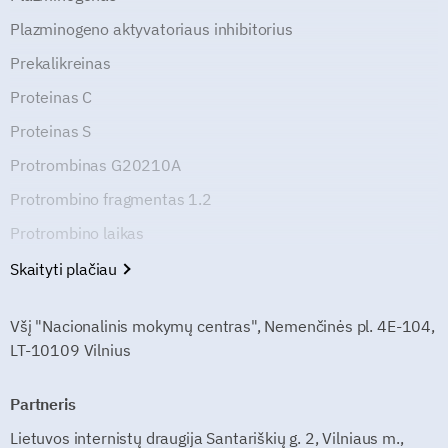
Plazminogeno aktyvatoriaus inhibitorius
Prekalikreinas
Proteinas C
Proteinas S
Protrombinas G20210A
Protrombino fragmentas 1.2
Protrombino laikas
Skaityti plačiau
Všį "Nacionalinis mokymų centras", Nemenčinės pl. 4E-104,
LT-10109 Vilnius
Partneris
Lietuvos internistų draugija Santariškių g. 2, Vilniaus m.,