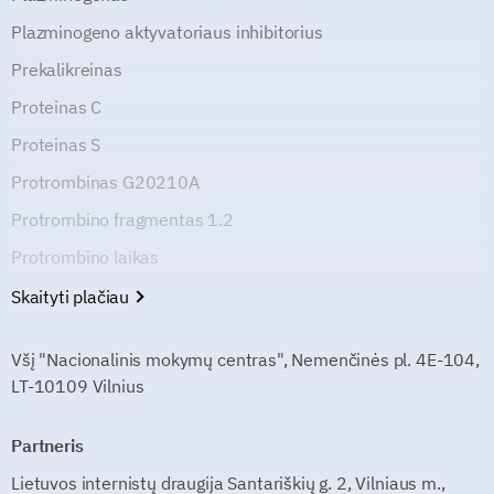
Plazminogeno aktyvatoriaus inhibitorius
Prekalikreinas
Proteinas C
Proteinas S
Protrombinas G20210A
Protrombino fragmentas 1.2
Protrombino laikas
Skaityti plačiau
Všį "Nacionalinis mokymų centras", Nemenčinės pl. 4E-104,
LT-10109 Vilnius
Partneris
Lietuvos internistų draugija Santariškių g. 2, Vilniaus m.,