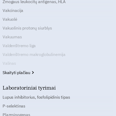
Žmogaus leukocitų antigenas, HLA
Vakcinacija
Vakuolė
Vakuolinis protonų siurblys
Vakuumas
Valdenštremo liga
Valdenštremo makroglobulinemija
Valinas
Skaityti plačiau
Laboratoriniai tyrimai
Lupus inhibitorius, fosfolipidinis tipas
P-selektinas
Plazminogenas