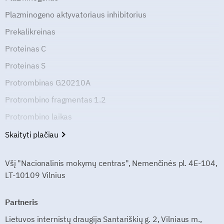
Plazminogeno aktyvatoriaus inhibitorius
Prekalikreinas
Proteinas C
Proteinas S
Protrombinas G20210A
Protrombino fragmentas 1.2
Protrombino laikas
Skaityti plačiau
Všį "Nacionalinis mokymų centras", Nemenčinės pl. 4E-104,
LT-10109 Vilnius
Partneris
Lietuvos internistų draugija Santariškių g. 2, Vilniaus m.,