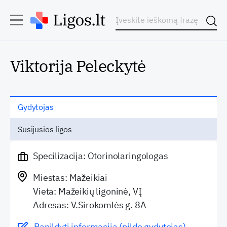
Viktorija Peleckytė
Gydytojas
Susijusios ligos
Specilizacija: Otorinolaringologas
Miestas: Mažeikiai
Vieta: Mažeikių ligoninė, VĮ
Adresas: V.Sirokomlės g. 8A
Papildyti informaciją (pildo gydytojas)