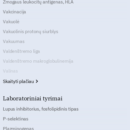
Žmogaus leukocitų antigenas, HLA
Vakcinacija
Vakuolė
Vakuolinis protonų siurblys
Vakuumas
Valdenštremo liga
Valdenštremo makroglobulinemija
Valinas
Skaityti plačiau
Laboratoriniai tyrimai
Lupus inhibitorius, fosfolipidinis tipas
P-selektinas
Plazminogenas