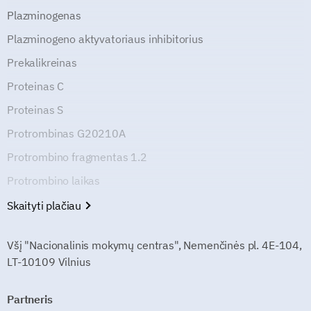
Plazminogenas
Plazminogeno aktyvatoriaus inhibitorius
Prekalikreinas
Proteinas C
Proteinas S
Protrombinas G20210A
Protrombino fragmentas 1.2
Protrombino laikas
Skaityti plačiau
Všį "Nacionalinis mokymų centras", Nemenčinės pl. 4E-104,
LT-10109 Vilnius
Partneris