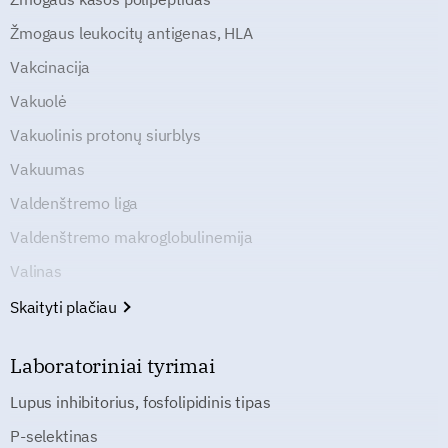
Žmogaus leukocitų antigenas, HLA
Vakcinacija
Vakuolė
Vakuolinis protonų siurblys
Vakuumas
Valdenštremo liga
Valdenštremo makroglobulinemija
Valinas
Skaityti plačiau
Laboratoriniai tyrimai
Lupus inhibitorius, fosfolipidinis tipas
P-selektinas