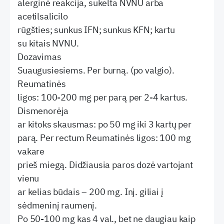
alerginė reakcija, sukelta NVNU arba
acetilsalicilo
rūgšties; sunkus IFN; sunkus KFN; kartu
su kitais NVNU.
Dozavimas
Suaugusiesiems. Per burną. (po valgio).
Reumatinės
ligos: 100-200 mg per parą per 2-4 kartus.
Dismenorėja
ar kitoks skausmas: po 50 mg iki 3 kartų per
parą. Per rectum Reumatinės ligos: 100 mg
vakare
prieš miegą. Didžiausia paros dozė vartojant
vienu
ar kelias būdais – 200 mg. Inj. giliai į
sėdmeninį raumenį.
Po 50-100 mg kas 4 val., bet ne daugiau kaip