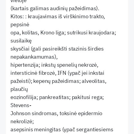
vietoje
(kartais galimas audinių pažeidimas).
Kitos: : kraujavimas iš virškinimo trakto,
pepsinė
opa, kolitas, Krono liga; sutrikusi kraujodara;
susilaikę
skysčiai (gali pasireikšti stazinis širdies
nepakankamumas),
hipertenzija; inkstų spenelių nekrozė,
intersticinė fibrozė, IFN (ypač jei inkstai
pažeisti); kepenų pažeidimas; alveolitas,
plaučių
eozinofilija; pankreatitas; pakitusi rega;
Stevens-
Johnson sindromas, toksinė epidermio
nekrolizė;
asepsinis meningitas (ypač sergantiesiems