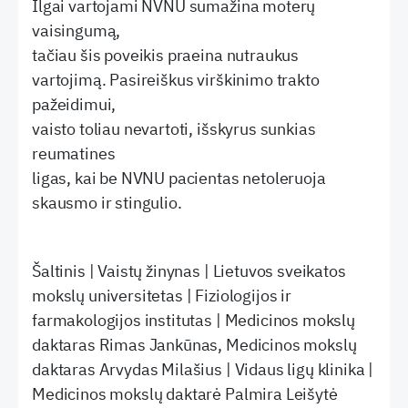
Ilgai vartojami NVNU sumažina moterų
vaisingumą,
tačiau šis poveikis praeina nutraukus
vartojimą. Pasireiškus virškinimo trakto
pažeidimui,
vaisto toliau nevartoti, išskyrus sunkias
reumatines
ligas, kai be NVNU pacientas netoleruoja
skausmo ir stingulio.
Šaltinis | Vaistų žinynas | Lietuvos sveikatos
mokslų universitetas | Fiziologijos ir
farmakologijos institutas | Medicinos mokslų
daktaras Rimas Jankūnas, Medicinos mokslų
daktaras Arvydas Milašius | Vidaus ligų klinika |
Medicinos mokslų daktarė Palmira Leišytė