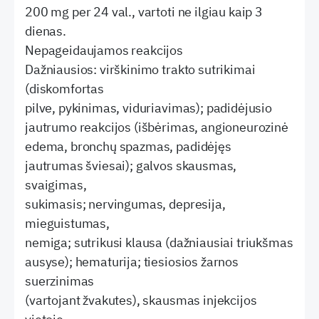
200 mg per 24 val., vartoti ne ilgiau kaip 3
dienas.
Nepageidaujamos reakcijos
Dažniausios: virškinimo trakto sutrikimai
(diskomfortas
pilve, pykinimas, viduriavimas); padidėjusio
jautrumo reakcijos (išbėrimas, angioneurozinė
edema, bronchų spazmas, padidėjęs
jautrumas šviesai); galvos skausmas,
svaigimas,
sukimasis; nervingumas, depresija,
mieguistumas,
nemiga; sutrikusi klausa (dažniausiai triukšmas
ausyse); hematurija; tiesiosios žarnos
suerzinimas
(vartojant žvakutes), skausmas injekcijos