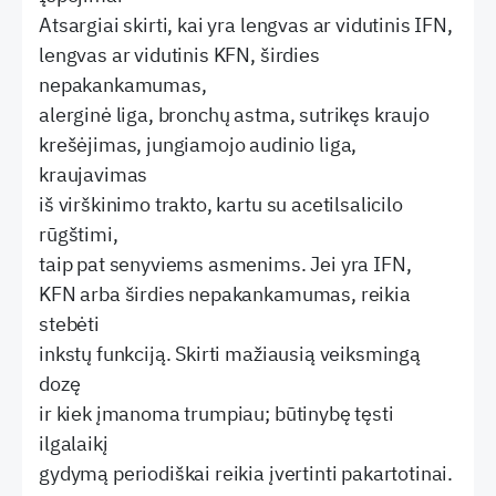
Atsargiai skirti, kai yra lengvas ar vidutinis IFN,
lengvas ar vidutinis KFN, širdies
nepakankamumas,
alerginė liga, bronchų astma, sutrikęs kraujo
krešėjimas, jungiamojo audinio liga,
kraujavimas
iš virškinimo trakto, kartu su acetilsalicilo
rūgštimi,
taip pat senyviems asmenims. Jei yra IFN,
KFN arba širdies nepakankamumas, reikia
stebėti
inkstų funkciją. Skirti mažiausią veiksmingą
dozę
ir kiek įmanoma trumpiau; būtinybę tęsti
ilgalaikį
gydymą periodiškai reikia įvertinti pakartotinai.