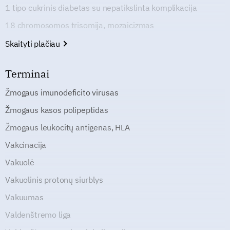
1 tipo cukrinis diabetas su nepatikslinta komplikacija
18 chromosomos trisomija, mozaicizmas
Skaityti plačiau
Terminai
Žmogaus imunodeficito virusas
Žmogaus kasos polipeptidas
Žmogaus leukocitų antigenas, HLA
Vakcinacija
Vakuolė
Vakuolinis protonų siurblys
Vakuumas
Valdenštremo liga