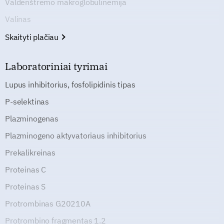
Valdenštremo makroglobulinemija
Valinas
Skaityti plačiau
Laboratoriniai tyrimai
Lupus inhibitorius, fosfolipidinis tipas
P-selektinas
Plazminogenas
Plazminogeno aktyvatoriaus inhibitorius
Prekalikreinas
Proteinas C
Proteinas S
Protrombinas G20210A
Protrombino fragmentas 1.2