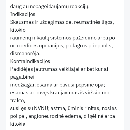
daugiau nepageidaujamų reakcijų.
Indikacijos
Skausmas ir uždegimas dėl reumatinės ligos,
kitokio
raumenų ir kaulų sistemos pažeidimo arba po
ortopedinės operacijos; podagros priepuolis;
dismenorėja.
Kontraindikacijos
Padidėjęs jautrumas veikliajai ar bet kuriai
pagalbinei
medžiagai; esama ar buvusi pepsinė opa;
esamas ar buvęs kraujavimas iš virškinimo
trakto,
susijęs su NVNU; astma, ūminis rinitas, nosies
polipai, angioneurozinė edema, dilgėlinė arba
kitokia