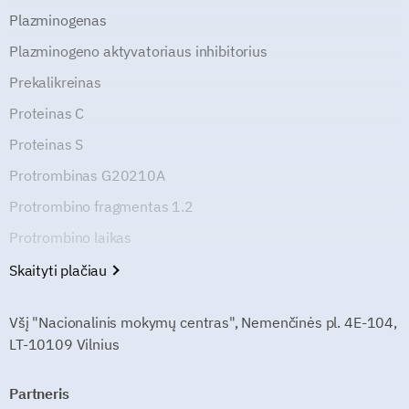
Plazminogenas
Plazminogeno aktyvatoriaus inhibitorius
Prekalikreinas
Proteinas C
Proteinas S
Protrombinas G20210A
Protrombino fragmentas 1.2
Protrombino laikas
Skaityti plačiau
Všį "Nacionalinis mokymų centras", Nemenčinės pl. 4E-104,
LT-10109 Vilnius
Partneris