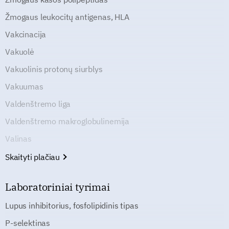
Žmogaus leukocitų antigenas, HLA
Vakcinacija
Vakuolė
Vakuolinis protonų siurblys
Vakuumas
Valdenštremo liga
Valdenštremo makroglobulinemija
Valinas
Skaityti plačiau
Laboratoriniai tyrimai
Lupus inhibitorius, fosfolipidinis tipas
P-selektinas