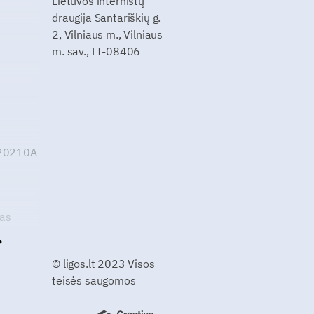
Lietuvos internistų
draugija Santariškių g.
2, Vilniaus m., Vilniaus
m. sav., LT-08406
G20210A
kas
© ligos.lt 2023 Visos
teisės saugomos