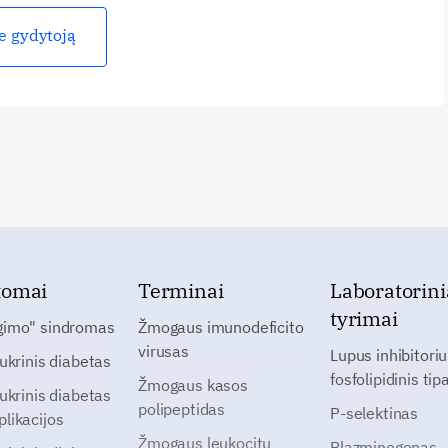
ie gydytoją
tomai
Terminai
Laboratorini
tyrimai
gimo" sindromas
Žmogaus imunodeficito
virusas
Lupus inhibitoriu
cukrinis diabetas
fosfolipidinis tip
Žmogaus kasos
cukrinis diabetas
polipeptidas
P-selektinas
likacijos
Žmogaus leukocitų
Plazminogenas