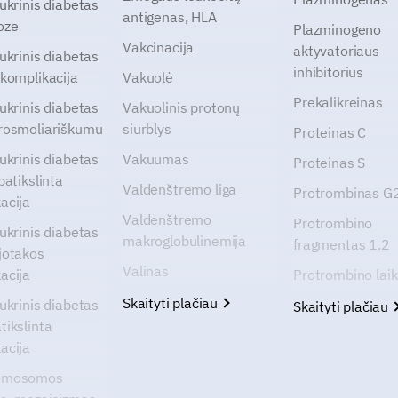
cukrinis diabetas
antigenas, HLA
oze
Plazminogeno
Vakcinacija
aktyvatoriaus
cukrinis diabetas
inhibitorius
 komplikacija
Vakuolė
Prekalikreinas
cukrinis diabetas
Vakuolinis protonų
rosmoliariškumu
siurblys
Proteinas C
cukrinis diabetas
Vakuumas
Proteinas S
patikslinta
Valdenštremo liga
Protrombinas 
acija
Valdenštremo
Protrombino
cukrinis diabetas
makroglobulinemija
fragmentas 1.2
jotakos
Valinas
acija
Protrombino lai
Skaityti plačiau
cukrinis diabetas
Skaityti plačiau
tikslinta
acija
omosomos