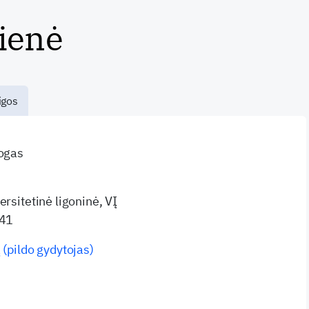
ienė
igos
logas
ersitetinė ligoninė, VĮ
 41
 (pildo gydytojas)