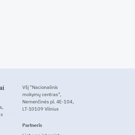
ai
Všį "Nacionalinis
mokymų centras",
Nemenčinės pl. 4E-104,
s,
LT-10109 Vilnius
as
Partneris