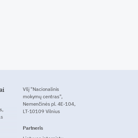
ai
Všį "Nacionalinis
mokymų centras",
Nemenčinės pl. 4E-104,
s,
LT-10109 Vilnius
as
Partneris