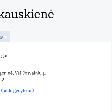
kauskienė
igos
logas
goninė, VšĮ Josvainių g.
. 2
 (pildo gydytojas)