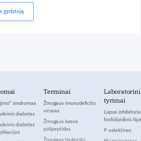
ie gydytoją
tomai
Terminai
Laboratorini
tyrimai
gimo" sindromas
Žmogaus imunodeficito
virusas
Lupus inhibitoriu
cukrinis diabetas
fosfolipidinis tip
Žmogaus kasos
cukrinis diabetas
polipeptidas
P-selektinas
likacijos
Žmogaus leukocitų
Plazminogenas