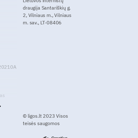
Lietuvos internistų
draugija Santariškių g.
2, Vilniaus m., Vilniaus
m. sav., LT-08406
G20210A
kas
© ligos.lt 2023 Visos
teisės saugomos