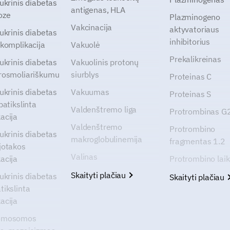
cukrinis diabetas
antigenas, HLA
oze
Plazminogeno
Vakcinacija
aktyvatoriaus
cukrinis diabetas
inhibitorius
 komplikacija
Vakuolė
Prekalikreinas
cukrinis diabetas
Vakuolinis protonų
rosmoliariškumu
siurblys
Proteinas C
cukrinis diabetas
Vakuumas
Proteinas S
patikslinta
Valdenštremo liga
Protrombinas 
acija
Valdenštremo
Protrombino
cukrinis diabetas
makroglobulinemija
fragmentas 1.2
jotakos
Valinas
acija
Protrombino lai
Skaityti plačiau
cukrinis diabetas
Skaityti plačiau
tikslinta
acija
omosomos