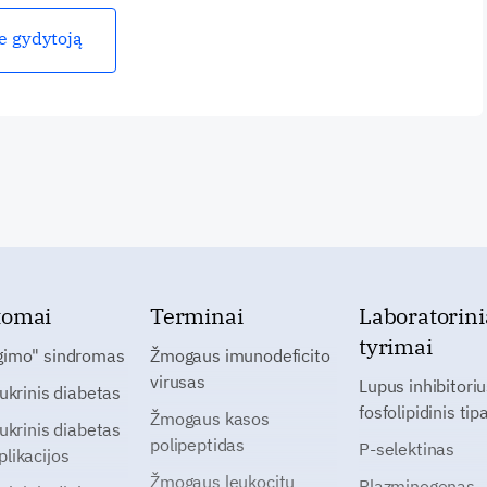
ie gydytoją
tomai
Terminai
Laboratorini
tyrimai
gimo" sindromas
Žmogaus imunodeficito
virusas
Lupus inhibitoriu
cukrinis diabetas
fosfolipidinis tip
Žmogaus kasos
cukrinis diabetas
polipeptidas
P-selektinas
likacijos
Žmogaus leukocitų
Plazminogenas