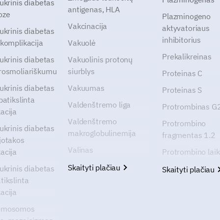
cukrinis diabetas
antigenas, HLA
oze
Plazminogeno
Vakcinacija
aktyvatoriaus
cukrinis diabetas
inhibitorius
 komplikacija
Vakuolė
Prekalikreinas
cukrinis diabetas
Vakuolinis protonų
rosmoliariškumu
siurblys
Proteinas C
cukrinis diabetas
Vakuumas
Proteinas S
patikslinta
Valdenštremo liga
Protrombinas 
acija
Valdenštremo
Protrombino
cukrinis diabetas
makroglobulinemija
fragmentas 1.2
jotakos
Valinas
acija
Protrombino lai
Skaityti plačiau
cukrinis diabetas
Skaityti plačiau
tikslinta
acija
omosomos