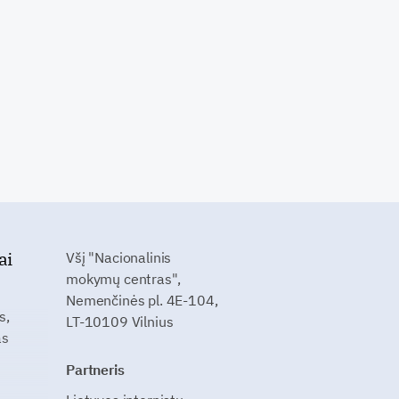
ai
Všį "Nacionalinis
mokymų centras",
Nemenčinės pl. 4E-104,
s,
LT-10109 Vilnius
as
Partneris