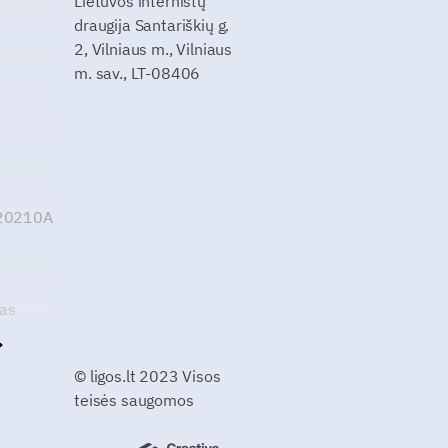
Lietuvos internistų
draugija Santariškių g.
2, Vilniaus m., Vilniaus
m. sav., LT-08406
G20210A
kas
© ligos.lt 2023 Visos
teisės saugomos