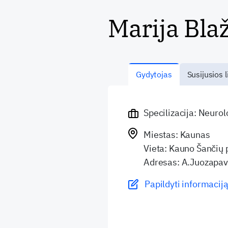
Marija Bla
Gydytojas
Susijusios l
Specilizacija: Neuro
Miestas: Kaunas
Vieta: Kauno Šančių p
Adresas: A.Juozapavi
Papildyti informaciją