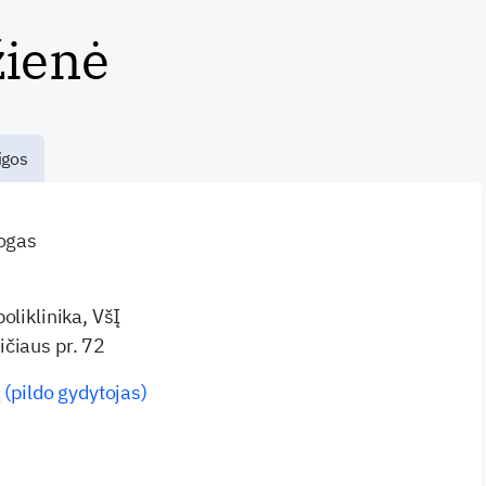
žienė
igos
logas
oliklinika, VšĮ
čiaus pr. 72
 (pildo gydytojas)