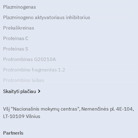
Plazminogenas
Plazminogeno aktyvatoriaus inhibitorius
Prekalikreinas
Proteinas C
Proteinas S
Protrombinas G20210A
Protrombino fragmentas 1.2
Protrombino laikas
Skaityti plačiau
Všį "Nacionalinis mokymų centras", Nemenčinės pl. 4E-104,
LT-10109 Vilnius
Partneris