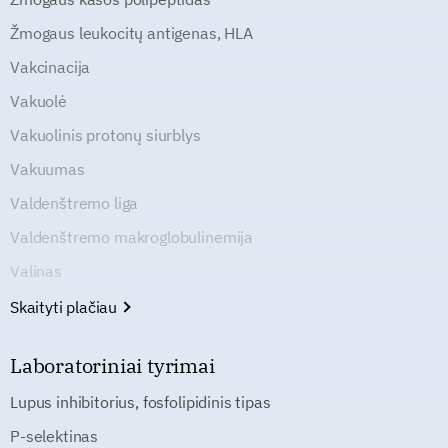
Žmogaus leukocitų antigenas, HLA
Vakcinacija
Vakuolė
Vakuolinis protonų siurblys
Vakuumas
Valdenštremo liga
Valdenštremo makroglobulinemija
Valinas
Skaityti plačiau
Laboratoriniai tyrimai
Lupus inhibitorius, fosfolipidinis tipas
P-selektinas