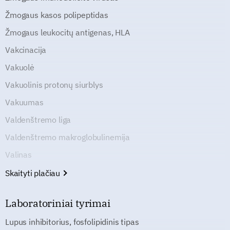
Žmogaus kasos polipeptidas
Žmogaus leukocitų antigenas, HLA
Vakcinacija
Vakuolė
Vakuolinis protonų siurblys
Vakuumas
Valdenštremo liga
Valdenštremo makroglobulinemija
Valinas
Skaityti plačiau
Laboratoriniai tyrimai
Lupus inhibitorius, fosfolipidinis tipas