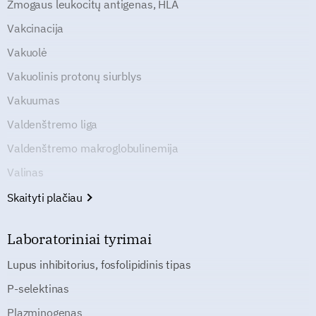
Žmogaus leukocitų antigenas, HLA
Vakcinacija
Vakuolė
Vakuolinis protonų siurblys
Vakuumas
Valdenštremo liga
Valdenštremo makroglobulinemija
Valinas
Skaityti plačiau
Laboratoriniai tyrimai
Lupus inhibitorius, fosfolipidinis tipas
P-selektinas
Plazminogenas