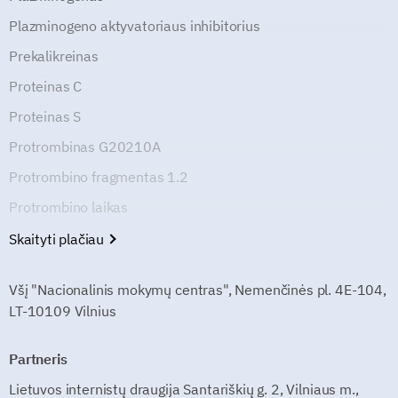
Plazminogeno aktyvatoriaus inhibitorius
Prekalikreinas
Proteinas C
Proteinas S
Protrombinas G20210A
Protrombino fragmentas 1.2
Protrombino laikas
Skaityti plačiau
Všį "Nacionalinis mokymų centras", Nemenčinės pl. 4E-104,
LT-10109 Vilnius
Partneris
Lietuvos internistų draugija Santariškių g. 2, Vilniaus m.,