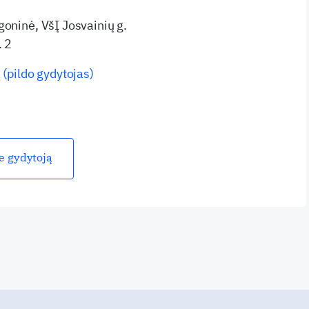
goninė, VšĮ Josvainių g.
. 2
 (pildo gydytojas)
ie gydytoją