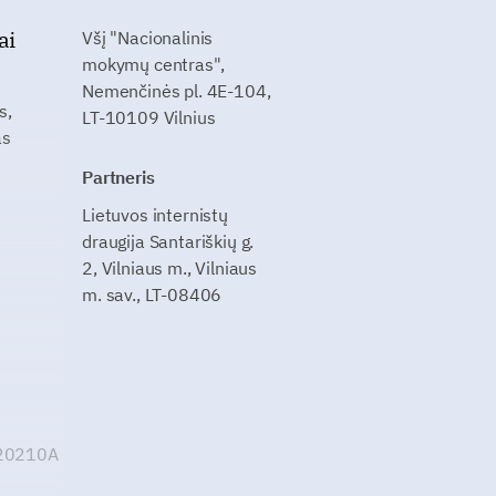
ai
Všį "Nacionalinis
mokymų centras",
Nemenčinės pl. 4E-104,
s,
LT-10109 Vilnius
as
Partneris
Lietuvos internistų
draugija Santariškių g.
2, Vilniaus m., Vilniaus
m. sav., LT-08406
G20210A