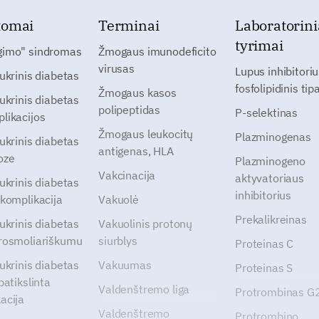
tomai
Terminai
Laboratorini
tyrimai
gimo" sindromas
Žmogaus imunodeficito
virusas
Lupus inhibitoriu
cukrinis diabetas
fosfolipidinis tip
Žmogaus kasos
cukrinis diabetas
polipeptidas
P-selektinas
likacijos
Žmogaus leukocitų
Plazminogenas
cukrinis diabetas
antigenas, HLA
oze
Plazminogeno
Vakcinacija
aktyvatoriaus
cukrinis diabetas
inhibitorius
 komplikacija
Vakuolė
Prekalikreinas
cukrinis diabetas
Vakuolinis protonų
rosmoliariškumu
siurblys
Proteinas C
cukrinis diabetas
Vakuumas
Proteinas S
patikslinta
Valdenštremo liga
Protrombinas 
acija
Valdenštremo
Protrombino