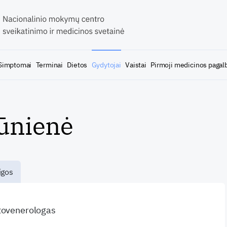
Simptomai
Terminai
Dietos
Gydytojai
Vaistai
Pirmoji medicinos pagal
gūnienė
igos
atovenerologas