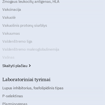
Žmogaus leukocitų antigenas, HLA
Vakcinacija
Vakuolė
Vakuolinis protonų siurblys
Vakuumas
Valdenštremo liga
Valdenštremo makroglobulinemija
Valinas
Skaityti plačiau
Laboratoriniai tyrimai
Lupus inhibitorius, fosfolipidinis tipas
P-selektinas
Plazminogenas