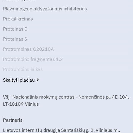
Plazminogeno aktyvatoriaus inhibitorius
Prekalikreinas
Proteinas C
Proteinas S
Protrombinas G20210A
Protrombino fragmentas 1.2
Protrombino laikas
Skaityti plačiau
Všį "Nacionalinis mokymų centras", Nemenčinės pl. 4E-104,
LT-10109 Vilnius
Partneris
Lietuvos internistų draugija Santariškių g. 2, Vilniaus m.,