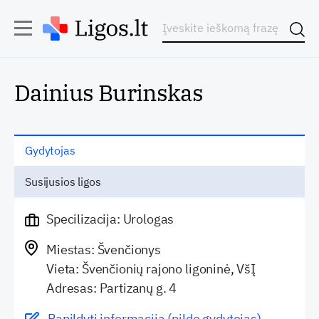
Dainius Burinskas
Gydytojas
Susijusios ligos
Specilizacija: Urologas
Miestas: Švenčionys
Vieta: Švenčionių rajono ligoninė, VšĮ
Adresas: Partizanų g. 4
Papildyti informaciją (pildo gydytojas)