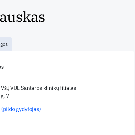
sauskas
igos
as
 VšĮ VUL Santaros klinikų filialas
g. 7
 (pildo gydytojas)