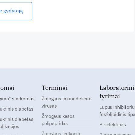
ie gydytoją
tomai
Terminai
Laboratorini
tyrimai
gimo" sindromas
Žmogaus imunodeficito
virusas
Lupus inhibitoriu
cukrinis diabetas
fosfolipidinis tip
Žmogaus kasos
cukrinis diabetas
polipeptidas
P-selektinas
likacijos
Žmogaus leukocitų
Plazminogenas