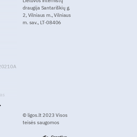
Lietuvos internistų
draugija Santariškių g.
2, Vilniaus m., Vilniaus
m. sav., LT-08406
G20210A
kas
© ligos.lt 2023 Visos
teisės saugomos