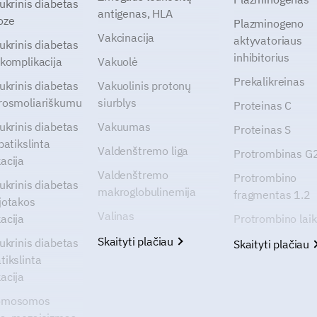
cukrinis diabetas
antigenas, HLA
oze
Plazminogeno
Vakcinacija
aktyvatoriaus
cukrinis diabetas
inhibitorius
 komplikacija
Vakuolė
Prekalikreinas
cukrinis diabetas
Vakuolinis protonų
rosmoliariškumu
siurblys
Proteinas C
cukrinis diabetas
Vakuumas
Proteinas S
patikslinta
Valdenštremo liga
Protrombinas 
acija
Valdenštremo
Protrombino
cukrinis diabetas
makroglobulinemija
fragmentas 1.2
jotakos
Valinas
acija
Protrombino lai
Skaityti plačiau
cukrinis diabetas
Skaityti plačiau
tikslinta
acija
omosomos