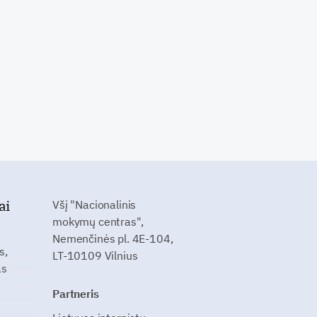
ai
Všį "Nacionalinis
mokymų centras",
Nemenčinės pl. 4E-104,
s,
LT-10109 Vilnius
as
Partneris