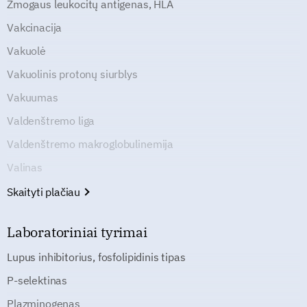
Žmogaus leukocitų antigenas, HLA
Vakcinacija
Vakuolė
Vakuolinis protonų siurblys
Vakuumas
Valdenštremo liga
Valdenštremo makroglobulinemija
Valinas
Skaityti plačiau
Laboratoriniai tyrimai
Lupus inhibitorius, fosfolipidinis tipas
P-selektinas
Plazminogenas