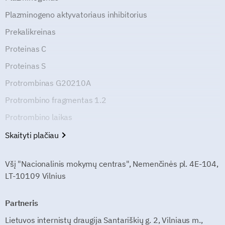
Plazminogeno aktyvatoriaus inhibitorius
Prekalikreinas
Proteinas C
Proteinas S
Protrombinas G20210A
Protrombino fragmentas 1.2
Protrombino laikas
Skaityti plačiau
Všį "Nacionalinis mokymų centras", Nemenčinės pl. 4E-104,
LT-10109 Vilnius
Partneris
Lietuvos internistų draugija Santariškių g. 2, Vilniaus m.,