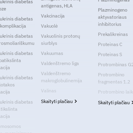
cukrinis diabetas
antigenas, HLA
oze
Plazminogeno
Vakcinacija
aktyvatoriaus
cukrinis diabetas
inhibitorius
 komplikacija
Vakuolė
Prekalikreinas
cukrinis diabetas
Vakuolinis protonų
rosmoliariškumu
siurblys
Proteinas C
cukrinis diabetas
Vakuumas
Proteinas S
patikslinta
Valdenštremo liga
Protrombinas 
acija
Valdenštremo
Protrombino
cukrinis diabetas
makroglobulinemija
fragmentas 1.2
jotakos
Valinas
acija
Protrombino lai
Skaityti plačiau
cukrinis diabetas
Skaityti plačiau
tikslinta
acija
omosomos