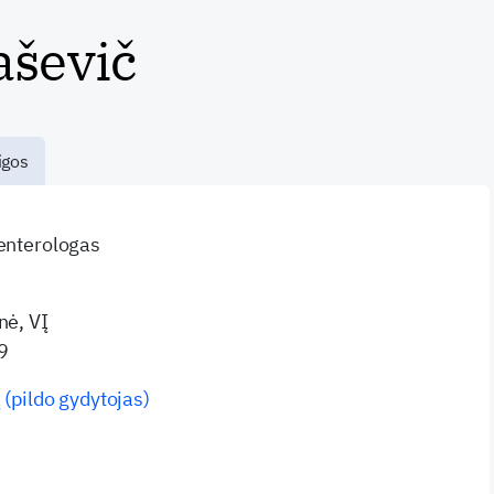
aševič
igos
oenterologas
nė, VĮ
9
 (pildo gydytojas)