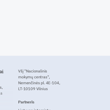
ai
Všį "Nacionalinis
mokymų centras",
Nemenčinės pl. 4E-104,
s,
LT-10109 Vilnius
as
Partneris