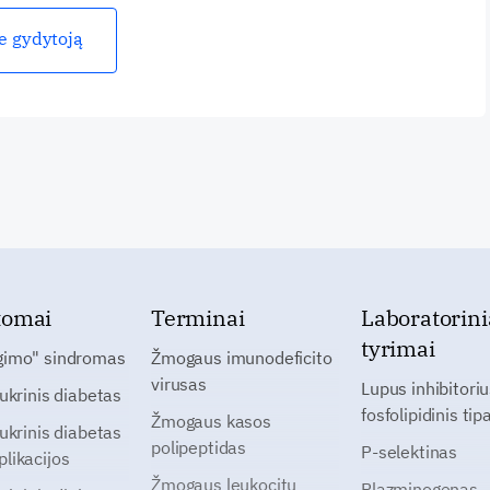
ie gydytoją
tomai
Terminai
Laboratorini
tyrimai
gimo" sindromas
Žmogaus imunodeficito
virusas
Lupus inhibitoriu
cukrinis diabetas
fosfolipidinis tip
Žmogaus kasos
cukrinis diabetas
polipeptidas
P-selektinas
likacijos
Žmogaus leukocitų
Plazminogenas