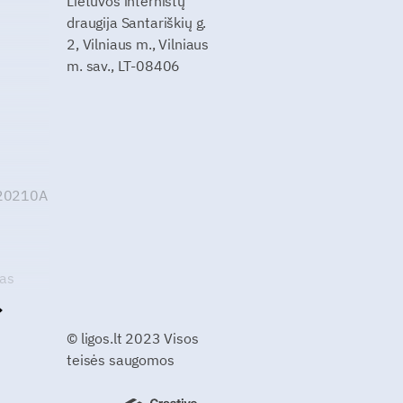
Lietuvos internistų
draugija Santariškių g.
2, Vilniaus m., Vilniaus
m. sav., LT-08406
G20210A
kas
© ligos.lt 2023 Visos
teisės saugomos