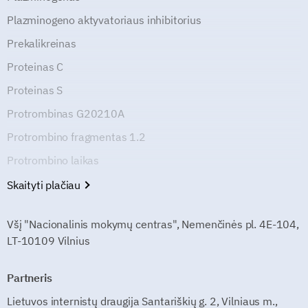
Plazminogeno aktyvatoriaus inhibitorius
Prekalikreinas
Proteinas C
Proteinas S
Protrombinas G20210A
Protrombino fragmentas 1.2
Protrombino laikas
Skaityti plačiau
Všį "Nacionalinis mokymų centras", Nemenčinės pl. 4E-104,
LT-10109 Vilnius
Partneris
Lietuvos internistų draugija Santariškių g. 2, Vilniaus m.,