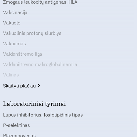
Žmogaus leukocitų antigenas, HLA
Vakcinacija
Vakuolė
Vakuolinis protonų siurblys
Vakuumas
Valdenštremo liga
Valdenštremo makroglobulinemija
Valinas
Skaityti plačiau
Laboratoriniai tyrimai
Lupus inhibitorius, fosfolipidinis tipas
P-selektinas
Plazminogenas