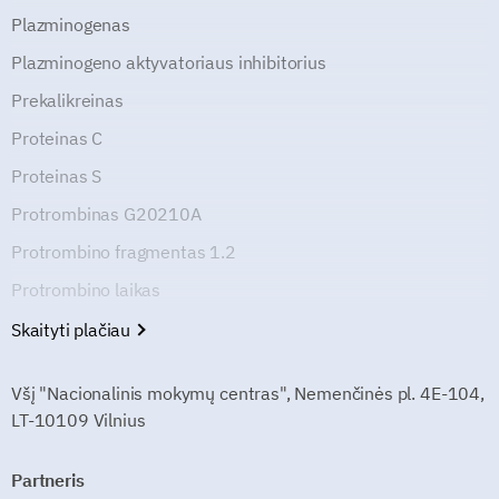
Plazminogenas
Plazminogeno aktyvatoriaus inhibitorius
Prekalikreinas
Proteinas C
Proteinas S
Protrombinas G20210A
Protrombino fragmentas 1.2
Protrombino laikas
Skaityti plačiau
Všį "Nacionalinis mokymų centras", Nemenčinės pl. 4E-104,
LT-10109 Vilnius
Partneris