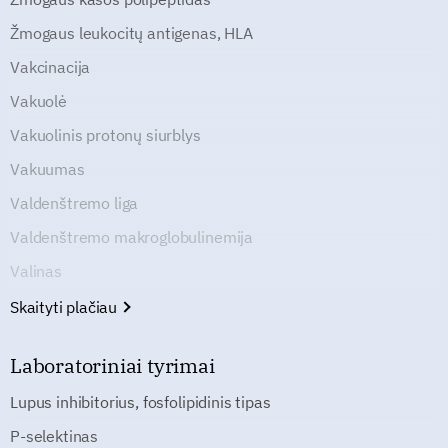
Žmogaus leukocitų antigenas, HLA
Vakcinacija
Vakuolė
Vakuolinis protonų siurblys
Vakuumas
Valdenštremo liga
Valdenštremo makroglobulinemija
Valinas
Skaityti plačiau
Laboratoriniai tyrimai
Lupus inhibitorius, fosfolipidinis tipas
P-selektinas