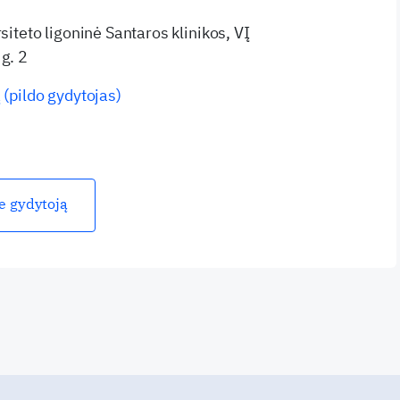
rsiteto ligoninė Santaros klinikos, VĮ
g. 2
 (pildo gydytojas)
ie gydytoją