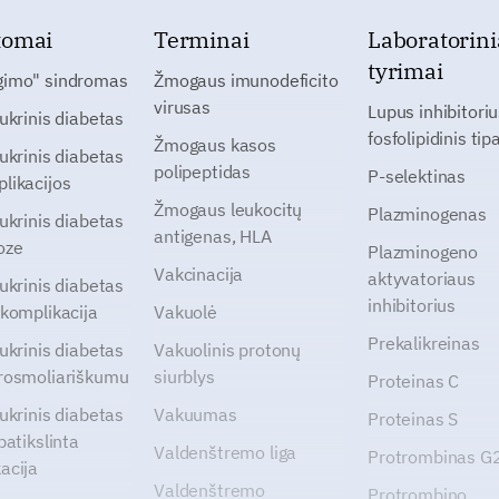
tomai
Terminai
Laboratorini
tyrimai
gimo" sindromas
Žmogaus imunodeficito
virusas
Lupus inhibitoriu
cukrinis diabetas
fosfolipidinis tip
Žmogaus kasos
cukrinis diabetas
polipeptidas
P-selektinas
likacijos
Žmogaus leukocitų
Plazminogenas
cukrinis diabetas
antigenas, HLA
oze
Plazminogeno
Vakcinacija
aktyvatoriaus
cukrinis diabetas
inhibitorius
 komplikacija
Vakuolė
Prekalikreinas
cukrinis diabetas
Vakuolinis protonų
rosmoliariškumu
siurblys
Proteinas C
cukrinis diabetas
Vakuumas
Proteinas S
patikslinta
Valdenštremo liga
Protrombinas 
acija
Valdenštremo
Protrombino