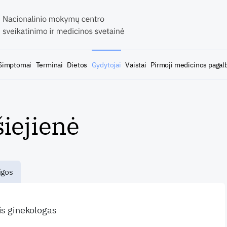
Simptomai
Terminai
Dietos
Gydytojai
Vaistai
Pirmoji medicinos pagal
iejienė
igos
ris ginekologas