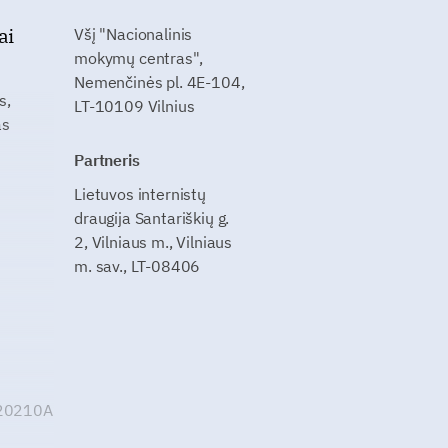
ai
Všį "Nacionalinis
mokymų centras",
Nemenčinės pl. 4E-104,
s,
LT-10109 Vilnius
as
Partneris
Lietuvos internistų
draugija Santariškių g.
2, Vilniaus m., Vilniaus
m. sav., LT-08406
G20210A