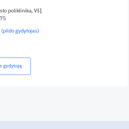
to poliklinika, VšĮ
 75
 (pildo gydytojas)
ie gydytoją