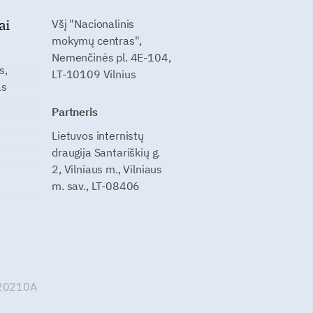
ai
Všį "Nacionalinis
mokymų centras",
Nemenčinės pl. 4E-104,
s,
LT-10109 Vilnius
as
Partneris
Lietuvos internistų
draugija Santariškių g.
2, Vilniaus m., Vilniaus
m. sav., LT-08406
G20210A