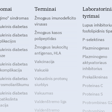
tomai
Terminai
Laboratorini
tyrimai
gimo" sindromas
Žmogaus imunodeficito
virusas
Lupus inhibitoriu
cukrinis diabetas
fosfolipidinis tip
Žmogaus kasos
cukrinis diabetas
polipeptidas
P-selektinas
likacijos
Žmogaus leukocitų
Plazminogenas
cukrinis diabetas
antigenas, HLA
oze
Plazminogeno
Vakcinacija
aktyvatoriaus
cukrinis diabetas
inhibitorius
 komplikacija
Vakuolė
Prekalikreinas
cukrinis diabetas
Vakuolinis protonų
rosmoliariškumu
siurblys
Proteinas C
cukrinis diabetas
Vakuumas
Proteinas S
patikslinta
Valdenštremo liga
Protrombinas 
acija
Valdenštremo
Protrombino