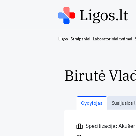
Ligos
Straipsniai
Laboratoriniai tyrimai
Birutė Vla
Gydytojas
Susijusios l
Specilizacija: Akuše