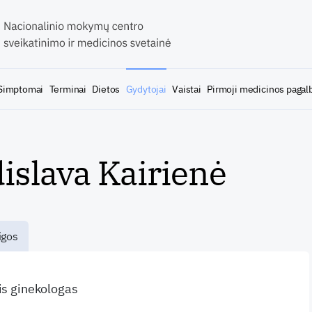
Simptomai
Terminai
Dietos
Gydytojai
Vaistai
Pirmoji medicinos pagal
dislava Kairienė
igos
ris ginekologas