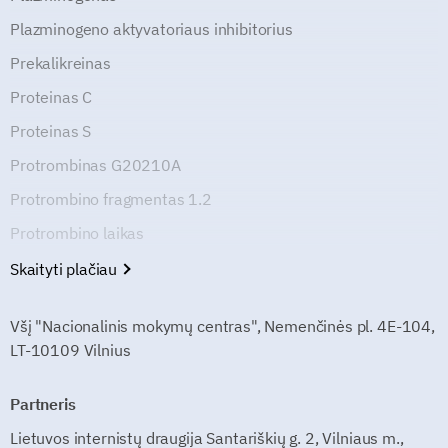
Plazminogeno aktyvatoriaus inhibitorius
Prekalikreinas
Proteinas C
Proteinas S
Protrombinas G20210A
Protrombino fragmentas 1.2
Protrombino laikas
Skaityti plačiau
Všį "Nacionalinis mokymų centras", Nemenčinės pl. 4E-104,
LT-10109 Vilnius
Partneris
Lietuvos internistų draugija Santariškių g. 2, Vilniaus m.,