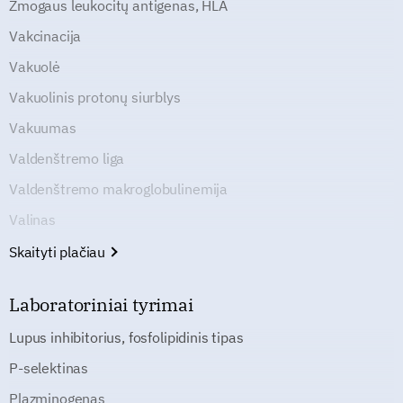
Žmogaus leukocitų antigenas, HLA
Vakcinacija
Vakuolė
Vakuolinis protonų siurblys
Vakuumas
Valdenštremo liga
Valdenštremo makroglobulinemija
Valinas
Skaityti plačiau
Laboratoriniai tyrimai
Lupus inhibitorius, fosfolipidinis tipas
P-selektinas
Plazminogenas