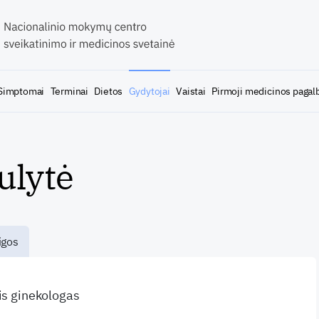
Simptomai
Terminai
Dietos
Gydytojai
Vaistai
Pirmoji medicinos pagal
ulytė
igos
ris ginekologas