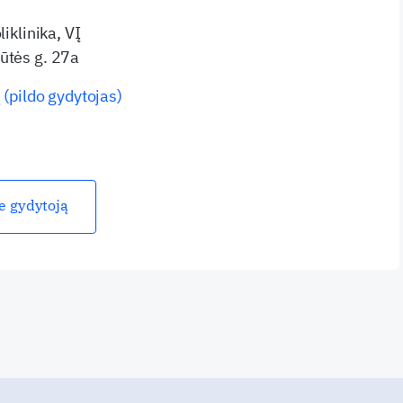
liklinika, VĮ
ūtės g. 27a
 (pildo gydytojas)
ie gydytoją