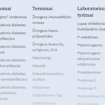
tomai
Terminai
Laboratorini
tyrimai
gimo" sindromas
Žmogaus imunodeficito
virusas
Lupus inhibitoriu
cukrinis diabetas
fosfolipidinis tip
Žmogaus kasos
cukrinis diabetas
polipeptidas
P-selektinas
likacijos
Žmogaus leukocitų
Plazminogenas
cukrinis diabetas
antigenas, HLA
oze
Plazminogeno
Vakcinacija
aktyvatoriaus
cukrinis diabetas
inhibitorius
 komplikacija
Vakuolė
Prekalikreinas
cukrinis diabetas
Vakuolinis protonų
rosmoliariškumu
siurblys
Proteinas C
cukrinis diabetas
Vakuumas
Proteinas S
patikslinta
Valdenštremo liga
Protrombinas 
acija
Valdenštremo
Protrombino