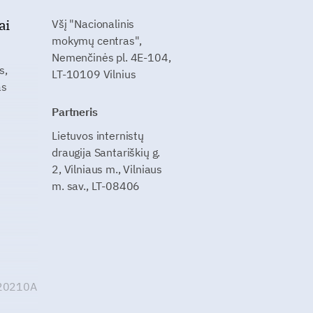
ai
Všį "Nacionalinis
mokymų centras",
Nemenčinės pl. 4E-104,
s,
LT-10109 Vilnius
as
Partneris
Lietuvos internistų
draugija Santariškių g.
2, Vilniaus m., Vilniaus
m. sav., LT-08406
G20210A