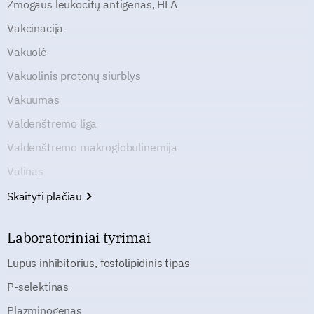
Žmogaus leukocitų antigenas, HLA
Vakcinacija
Vakuolė
Vakuolinis protonų siurblys
Vakuumas
Valdenštremo liga
Valdenštremo makroglobulinemija
Valinas
Skaityti plačiau
Laboratoriniai tyrimai
Lupus inhibitorius, fosfolipidinis tipas
P-selektinas
Plazminogenas