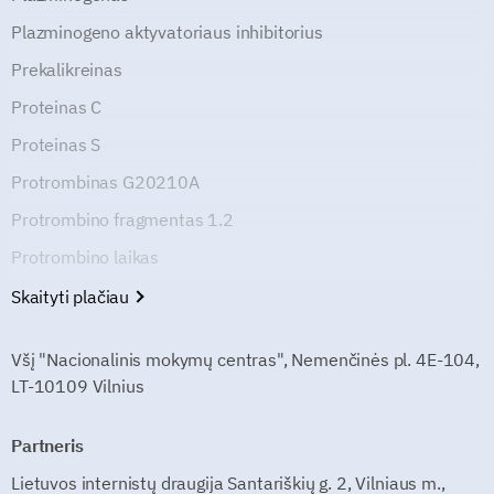
Plazminogeno aktyvatoriaus inhibitorius
Prekalikreinas
Proteinas C
Proteinas S
Protrombinas G20210A
Protrombino fragmentas 1.2
Protrombino laikas
Skaityti plačiau
Všį "Nacionalinis mokymų centras", Nemenčinės pl. 4E-104,
LT-10109 Vilnius
Partneris
Lietuvos internistų draugija Santariškių g. 2, Vilniaus m.,