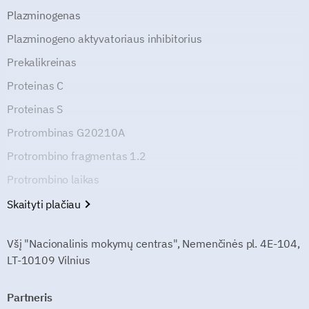
Plazminogenas
Plazminogeno aktyvatoriaus inhibitorius
Prekalikreinas
Proteinas C
Proteinas S
Protrombinas G20210A
Protrombino fragmentas 1.2
Protrombino laikas
Skaityti plačiau
Všį "Nacionalinis mokymų centras", Nemenčinės pl. 4E-104,
LT-10109 Vilnius
Partneris