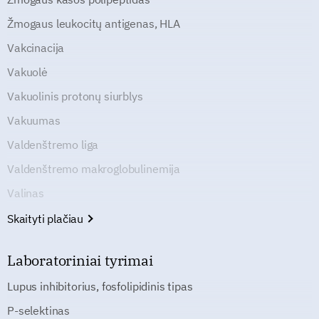
Žmogaus leukocitų antigenas, HLA
Vakcinacija
Vakuolė
Vakuolinis protonų siurblys
Vakuumas
Valdenštremo liga
Valdenštremo makroglobulinemija
Valinas
Skaityti plačiau
Laboratoriniai tyrimai
Lupus inhibitorius, fosfolipidinis tipas
P-selektinas