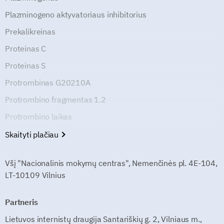
Plazminogeno aktyvatoriaus inhibitorius
Prekalikreinas
Proteinas C
Proteinas S
Protrombinas G20210A
Protrombino fragmentas 1.2
Protrombino laikas
Skaityti plačiau
Všį "Nacionalinis mokymų centras", Nemenčinės pl. 4E-104,
LT-10109 Vilnius
Partneris
Lietuvos internistų draugija Santariškių g. 2, Vilniaus m.,