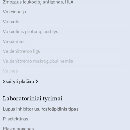
Žmogaus leukocitų antigenas, HLA
Vakcinacija
Vakuolė
Vakuolinis protonų siurblys
Vakuumas
Valdenštremo liga
Valdenštremo makroglobulinemija
Valinas
Skaityti plačiau
Laboratoriniai tyrimai
Lupus inhibitorius, fosfolipidinis tipas
P-selektinas
Plazminogenas