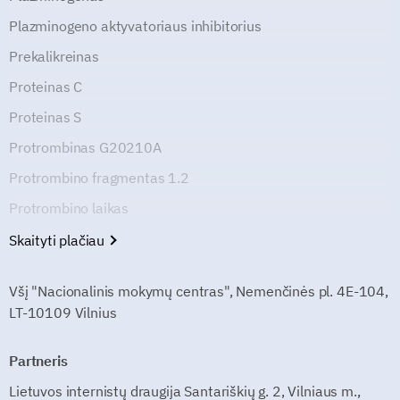
Plazminogeno aktyvatoriaus inhibitorius
Prekalikreinas
Proteinas C
Proteinas S
Protrombinas G20210A
Protrombino fragmentas 1.2
Protrombino laikas
Skaityti plačiau
Všį "Nacionalinis mokymų centras", Nemenčinės pl. 4E-104,
LT-10109 Vilnius
Partneris
Lietuvos internistų draugija Santariškių g. 2, Vilniaus m.,