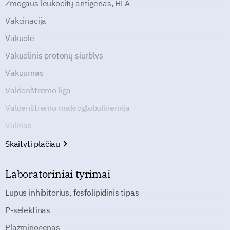
Žmogaus leukocitų antigenas, HLA
Vakcinacija
Vakuolė
Vakuolinis protonų siurblys
Vakuumas
Valdenštremo liga
Valdenštremo makroglobulinemija
Valinas
Skaityti plačiau
Laboratoriniai tyrimai
Lupus inhibitorius, fosfolipidinis tipas
P-selektinas
Plazminogenas