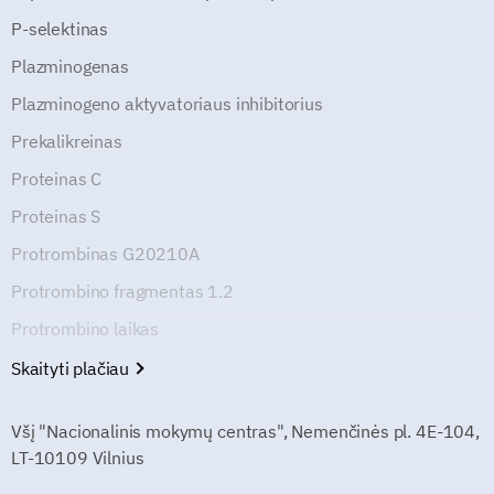
P-selektinas
Plazminogenas
Plazminogeno aktyvatoriaus inhibitorius
Prekalikreinas
Proteinas C
Proteinas S
Protrombinas G20210A
Protrombino fragmentas 1.2
Protrombino laikas
Skaityti plačiau
Všį "Nacionalinis mokymų centras", Nemenčinės pl. 4E-104,
LT-10109 Vilnius