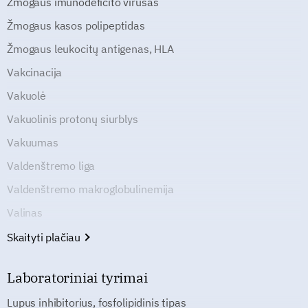
Žmogaus imunodeficito virusas
Žmogaus kasos polipeptidas
Žmogaus leukocitų antigenas, HLA
Vakcinacija
Vakuolė
Vakuolinis protonų siurblys
Vakuumas
Valdenštremo liga
Valdenštremo makroglobulinemija
Valinas
Skaityti plačiau
Laboratoriniai tyrimai
Lupus inhibitorius, fosfolipidinis tipas