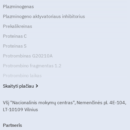
Plazminogenas
Plazminogeno aktyvatoriaus inhibitorius
Prekalikreinas
Proteinas C
Proteinas S
Protrombinas G20210A
Protrombino fragmentas 1.2
Protrombino laikas
Skaityti plačiau
Všį "Nacionalinis mokymų centras", Nemenčinės pl. 4E-104,
LT-10109 Vilnius
Partneris