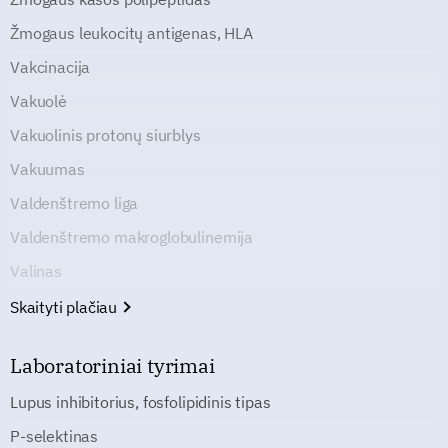
Žmogaus leukocitų antigenas, HLA
Vakcinacija
Vakuolė
Vakuolinis protonų siurblys
Vakuumas
Valdenštremo liga
Valdenštremo makroglobulinemija
Valinas
Skaityti plačiau
Laboratoriniai tyrimai
Lupus inhibitorius, fosfolipidinis tipas
P-selektinas