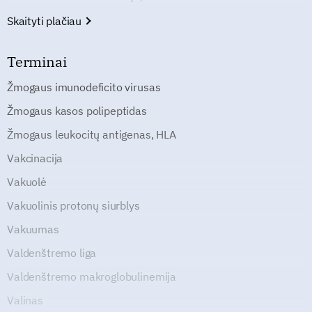
Skaityti plačiau
Terminai
Žmogaus imunodeficito virusas
Žmogaus kasos polipeptidas
Žmogaus leukocitų antigenas, HLA
Vakcinacija
Vakuolė
Vakuolinis protonų siurblys
Vakuumas
Valdenštremo liga
Valdenštremo makroglobulinemija
Valinas