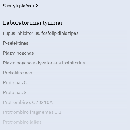
Skaityti plačiau
Laboratoriniai tyrimai
Lupus inhibitorius, fosfolipidinis tipas
P-selektinas
Plazminogenas
Plazminogeno aktyvatoriaus inhibitorius
Prekalikreinas
Proteinas C
Proteinas S
Protrombinas G20210A
Protrombino fragmentas 1.2
Protrombino laikas