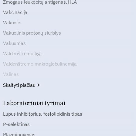
Žmogaus leukocitų antigenas, HLA
Vakcinacija
Vakuolė
Vakuolinis protonų siurblys
Vakuumas
Valdenštremo liga
Valdenštremo makroglobulinemija
Valinas
Skaityti plačiau
Laboratoriniai tyrimai
Lupus inhibitorius, fosfolipidinis tipas
P-selektinas
Plazminogenas