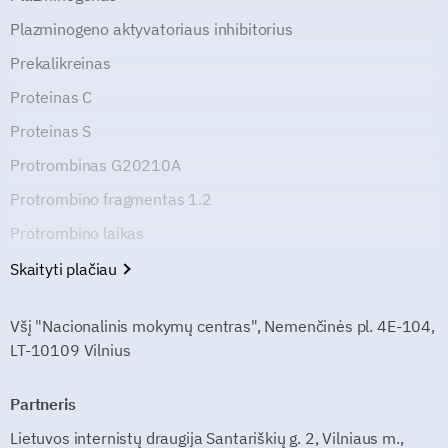
Plazminogeno aktyvatoriaus inhibitorius
Prekalikreinas
Proteinas C
Proteinas S
Protrombinas G20210A
Protrombino fragmentas 1.2
Protrombino laikas
Skaityti plačiau
Všį "Nacionalinis mokymų centras", Nemenčinės pl. 4E-104,
LT-10109 Vilnius
Partneris
Lietuvos internistų draugija Santariškių g. 2, Vilniaus m.,