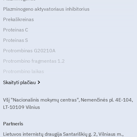
Plazminogeno aktyvatoriaus inhibitorius
Prekalikreinas
Proteinas C
Proteinas S
Protrombinas G20210A
Protrombino fragmentas 1.2
Protrombino laikas
Skaityti plačiau
Všį "Nacionalinis mokymų centras", Nemenčinės pl. 4E-104,
LT-10109 Vilnius
Partneris
Lietuvos internistų draugija Santariškių g. 2, Vilniaus m.,