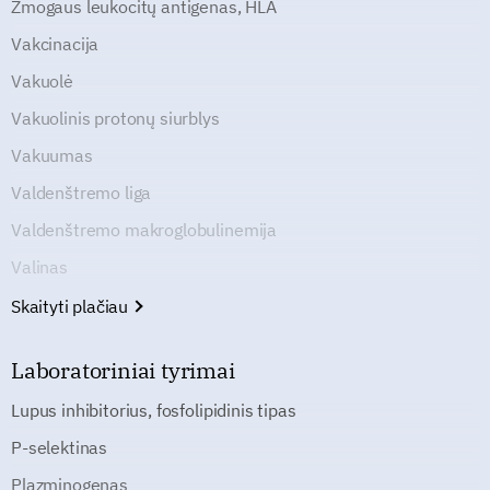
Žmogaus leukocitų antigenas, HLA
Vakcinacija
Vakuolė
Vakuolinis protonų siurblys
Vakuumas
Valdenštremo liga
Valdenštremo makroglobulinemija
Valinas
Skaityti plačiau
Laboratoriniai tyrimai
Lupus inhibitorius, fosfolipidinis tipas
P-selektinas
Plazminogenas