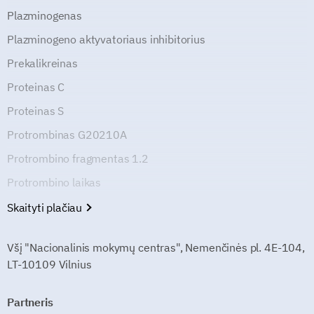
Plazminogenas
Plazminogeno aktyvatoriaus inhibitorius
Prekalikreinas
Proteinas C
Proteinas S
Protrombinas G20210A
Protrombino fragmentas 1.2
Protrombino laikas
Skaityti plačiau
Všį "Nacionalinis mokymų centras", Nemenčinės pl. 4E-104,
LT-10109 Vilnius
Partneris