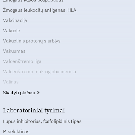
Žmogaus leukocitų antigenas, HLA
Vakcinacija
Vakuolė
Vakuolinis protonų siurblys
Vakuumas
Valdenštremo liga
Valdenštremo makroglobulinemija
Valinas
Skaityti plačiau
Laboratoriniai tyrimai
Lupus inhibitorius, fosfolipidinis tipas
P-selektinas