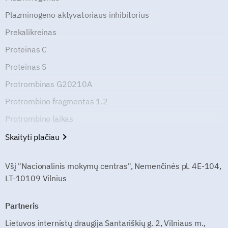
Plazminogeno aktyvatoriaus inhibitorius
Prekalikreinas
Proteinas C
Proteinas S
Protrombinas G20210A
Protrombino fragmentas 1.2
Protrombino laikas
Skaityti plačiau
Všį "Nacionalinis mokymų centras", Nemenčinės pl. 4E-104,
LT-10109 Vilnius
Partneris
Lietuvos internistų draugija Santariškių g. 2, Vilniaus m.,