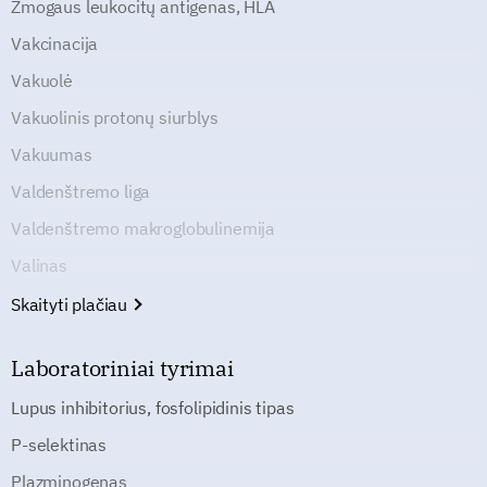
Žmogaus leukocitų antigenas, HLA
Vakcinacija
Vakuolė
Vakuolinis protonų siurblys
Vakuumas
Valdenštremo liga
Valdenštremo makroglobulinemija
Valinas
Skaityti plačiau
Laboratoriniai tyrimai
Lupus inhibitorius, fosfolipidinis tipas
P-selektinas
Plazminogenas