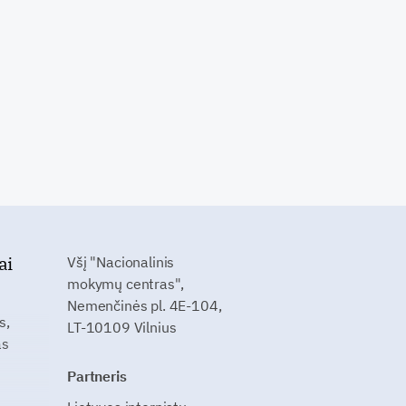
ai
Všį "Nacionalinis
mokymų centras",
Nemenčinės pl. 4E-104,
s,
LT-10109 Vilnius
as
Partneris