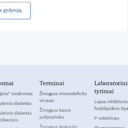
ie gydytoją
tomai
Terminai
Laboratorini
tyrimai
gimo" sindromas
Žmogaus imunodeficito
virusas
Lupus inhibitoriu
cukrinis diabetas
fosfolipidinis tip
Žmogaus kasos
cukrinis diabetas
polipeptidas
P-selektinas
likacijos
Žmogaus leukocitų
Plazminogenas