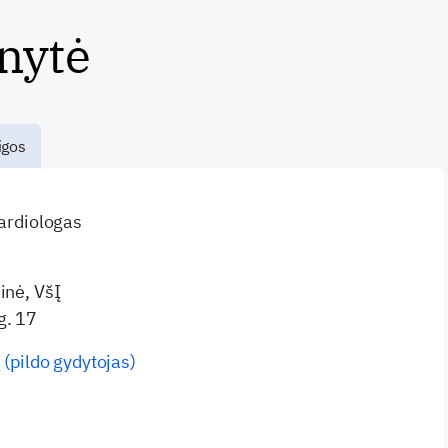
nytė
igos
kardiologas
inė, VšĮ
g. 17
 (pildo gydytojas)