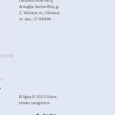
Lietuvos internistų
draugija Santariškių g.
2, Vilniaus m., Vilniaus
m. sav., LT-08406
G20210A
kas
© ligos.lt 2023 Visos
teisės saugomos