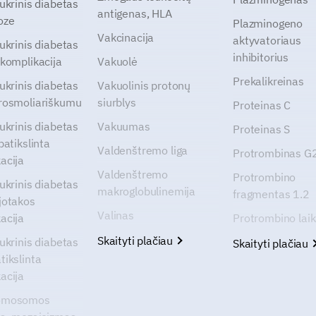
cukrinis diabetas
antigenas, HLA
oze
Plazminogeno
Vakcinacija
aktyvatoriaus
cukrinis diabetas
inhibitorius
 komplikacija
Vakuolė
Prekalikreinas
cukrinis diabetas
Vakuolinis protonų
rosmoliariškumu
siurblys
Proteinas C
cukrinis diabetas
Vakuumas
Proteinas S
patikslinta
Valdenštremo liga
Protrombinas 
acija
Valdenštremo
Protrombino
cukrinis diabetas
makroglobulinemija
fragmentas 1.2
jotakos
Valinas
acija
Protrombino lai
Skaityti plačiau
cukrinis diabetas
Skaityti plačiau
tikslinta
acija
omosomos