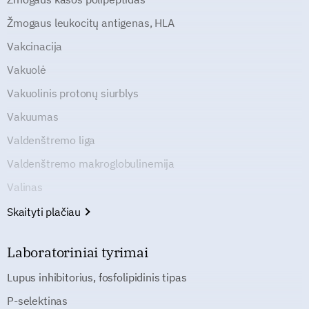
Žmogaus leukocitų antigenas, HLA
Vakcinacija
Vakuolė
Vakuolinis protonų siurblys
Vakuumas
Valdenštremo liga
Valdenštremo makroglobulinemija
Valinas
Skaityti plačiau
Laboratoriniai tyrimai
Lupus inhibitorius, fosfolipidinis tipas
P-selektinas