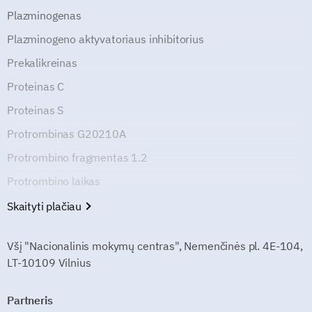
Plazminogenas
Plazminogeno aktyvatoriaus inhibitorius
Prekalikreinas
Proteinas C
Proteinas S
Protrombinas G20210A
Protrombino fragmentas 1.2
Protrombino laikas
Skaityti plačiau
Všį "Nacionalinis mokymų centras", Nemenčinės pl. 4E-104,
LT-10109 Vilnius
Partneris