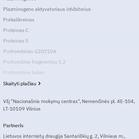
Plazminogeno aktyvatoriaus inhibitorius
Prekalikreinas
Proteinas C
Proteinas S
Protrombinas G20210A
Protrombino fragmentas 1.2
Protrombino laikas
Skaityti plačiau
Všį "Nacionalinis mokymų centras", Nemenčinės pl. 4E-104,
LT-10109 Vilnius
Partneris
Lietuvos internistų draugija Santariškių g. 2, Vilniaus m.,