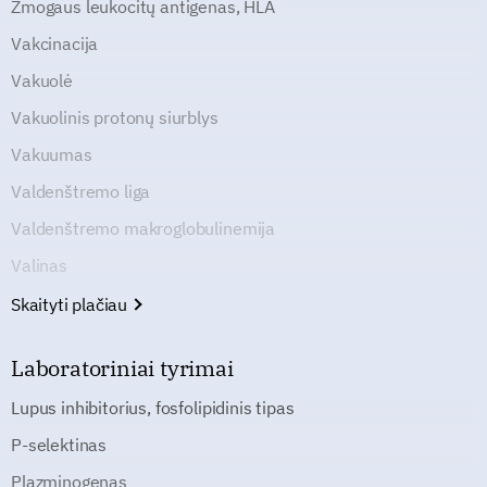
Žmogaus leukocitų antigenas, HLA
Vakcinacija
Vakuolė
Vakuolinis protonų siurblys
Vakuumas
Valdenštremo liga
Valdenštremo makroglobulinemija
Valinas
Skaityti plačiau
Laboratoriniai tyrimai
Lupus inhibitorius, fosfolipidinis tipas
P-selektinas
Plazminogenas