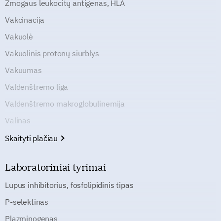
Žmogaus leukocitų antigenas, HLA
Vakcinacija
Vakuolė
Vakuolinis protonų siurblys
Vakuumas
Valdenštremo liga
Valdenštremo makroglobulinemija
Valinas
Skaityti plačiau
Laboratoriniai tyrimai
Lupus inhibitorius, fosfolipidinis tipas
P-selektinas
Plazminogenas