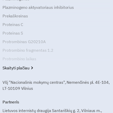
Plazminogeno aktyvatoriaus inhibitorius
Prekalikreinas
Proteinas C
Proteinas S
Protrombinas G20210A
Protrombino fragmentas 1.2
Protrombino laikas
Skaityti plačiau
Všį "Nacionalinis mokymų centras", Nemenčinės pl. 4E-104,
LT-10109 Vilnius
Partneris
Lietuvos internistų draugija Santariškių g. 2, Vilniaus m.,